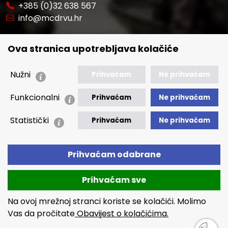
+385 (0)32 638 567
info@mcdrvu.hr
POVEZNICE
Ova stranica upotrebljava kolačiće
🢒 Novosti
🢒 Natječaji
Nužni
Prihvaćam
Ne prihvaćam
🢒 Akti
Funkcionalni
Prihvaćam
Ne prihvaćam
🢒 Javna nabava
Statistički
Prihvaćam
Ne prihvaćam
🢒 Izvještaji
🢒 Polica Privatnosti
Prihvaćam odabrane
🢒 Izjava o pristupačnosti
Prihvaćam sve
Na ovoj mrežnoj stranci koriste se kolačići. Molimo
Vas da pročitate
Obavijest o kolačićima.
Copyright © 2026 MCDRVU