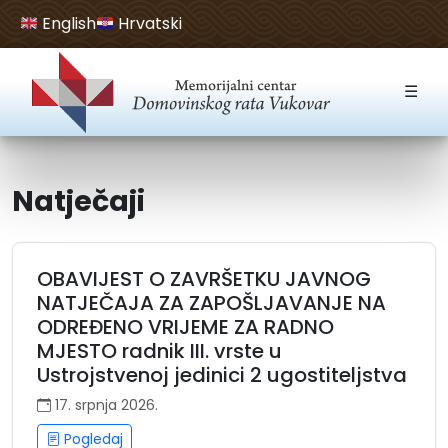
English
Hrvatski
Open toolbar
☰
Natječaji
OBAVIJEST O ZAVRŠETKU JAVNOG
NATJEČAJA ZA ZAPOŠLJAVANJE NA
ODREĐENO VRIJEME ZA RADNO
MJESTO radnik III. vrste u
Ustrojstvenoj jedinici 2 ugostiteljstva
17. srpnja 2026.
Pogledaj