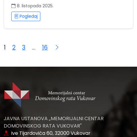
8. listopada 2025.
Pogledaj
Navigacija
1
2
3
…
16
objava
JAVNA USTANOVA „MEMORIJALNI CENTAR
DOMOVINSKOG RATA VUKOVAR"
Ive Tijardovića 60, 32000 Vukovar