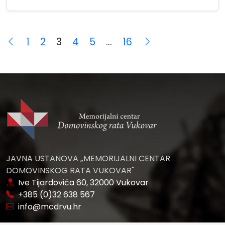
Navigacija
1
2
3
4
5
…
16
objava
JAVNA USTANOVA „MEMORIJALNI CENTAR
DOMOVINSKOG RATA VUKOVAR"
Ive Tijardovića 60, 32000 Vukovar
+385 (0)32 638 567
info@mcdrvu.hr