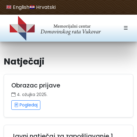
English
Hrvatski
Open toolbar
☰
Natječaji
Obrazac prijave
4. ožujka 2025.
Pogledaj
Javni natječaj za zapošljavanje 1