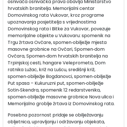
osnivača osnivačka prava obavlja Ministarstvo
hrvatskih branitelja. Memorijalni centar
Domovinskog rata Vukovar, kroz programe
upoznavanja posjetitelja s vrijednostima
Domovinskog rata i Bitke za Vukovar, povezuje
memorijalne objekte u Vukovaru: spomenik na
Trgu žrtava Ovčare, spomen‑obilježje mjesta
masovne grobnice na Ovčari, Spomen‑dom
Ovčara, Spomen‑dom hrvatskih branitelja na
Trpinjskoj cesti, hangare Veleprometa, Dom
ratnika Lužac, križ na Lušcu, središnji križ,
spomen‑obilježje Bogdanovci, spomen‑obilježje
Put spasa – Kukuruzni put, spomen‑obilježje
Sotin‑Skendra, spomenik 12 redarstvenika,
spomen‑obilježje masovne grobnice Nova ulica i
Memorijalno groblje žrtava iz Domovinskog rata.
Posebna pozornost pridaje se obilježavanju
obljetnica, upravljanju i održavanju objekata,