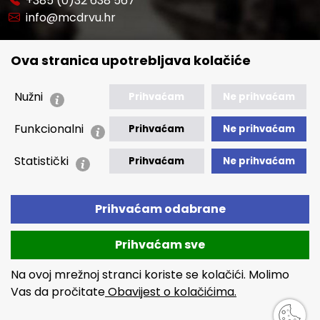
+385 (0)32 638 567
info@mcdrvu.hr
POVEZNICE
Ova stranica upotrebljava kolačiće
🢒 Novosti
🢒 Natječaji
Nužni
Prihvaćam
Ne prihvaćam
🢒 Akti
Funkcionalni
Prihvaćam
Ne prihvaćam
🢒 Javna nabava
Statistički
Prihvaćam
Ne prihvaćam
🢒 Izvještaji
🢒 Polica Privatnosti
Prihvaćam odabrane
🢒 Izjava o pristupačnosti
Prihvaćam sve
Na ovoj mrežnoj stranci koriste se kolačići. Molimo
Vas da pročitate
Obavijest o kolačićima.
Copyright © 2026 MCDRVU