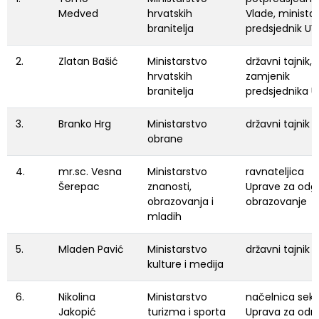
Medved
hrvatskih
Vlade, ministar
branitelja
predsjednik UV
2.
Zlatan Bašić
Ministarstvo
državni tajnik,
hrvatskih
zamjenik
branitelja
predsjednika U
3.
Branko Hrg
Ministarstvo
državni tajnik
obrane
4.
mr.sc. Vesna
Ministarstvo
ravnateljica
Šerepac
znanosti,
Uprave za odgo
obrazovanja i
obrazovanje
mladih
5.
Mladen Pavić
Ministarstvo
državni tajnik
kulture i medija
6.
Nikolina
Ministarstvo
načelnica sekt
Jakopić
turizma i sporta
Uprava za održi