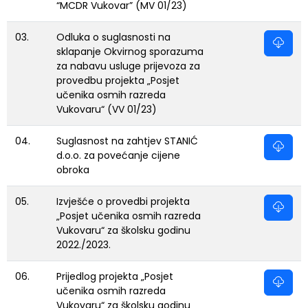
“MCDR Vukovar” (MV 01/23)
03.
Odluka o suglasnosti na
sklapanje Okvirnog sporazuma
za nabavu usluge prijevoza za
provedbu projekta „Posjet
učenika osmih razreda
Vukovaru“ (VV 01/23)
04.
Suglasnost na zahtjev STANIĆ
d.o.o. za povećanje cijene
obroka
05.
Izvješće o provedbi projekta
„Posjet učenika osmih razreda
Vukovaru“ za školsku godinu
2022./2023.
06.
Prijedlog projekta „Posjet
učenika osmih razreda
Vukovaru“ za školsku godinu