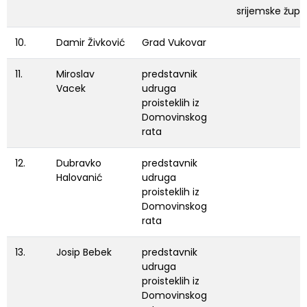
srijemske župa
10.
Damir Živković
Grad Vukovar
11.
Miroslav
predstavnik
Vacek
udruga
proisteklih iz
Domovinskog
rata
12.
Dubravko
predstavnik
Halovanić
udruga
proisteklih iz
Domovinskog
rata
13.
Josip Bebek
predstavnik
udruga
proisteklih iz
Domovinskog