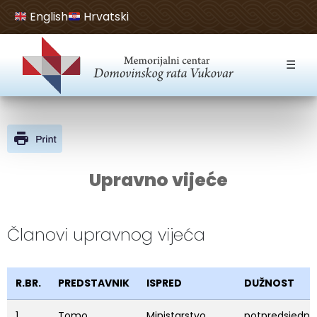
English
Hrvatski
Open toolbar
☰
Upravno vijeće
Članovi upravnog vijeća
R.BR.
PREDSTAVNIK
ISPRED
DUŽNOST
1.
Tomo
Ministarstvo
potpredsjednik