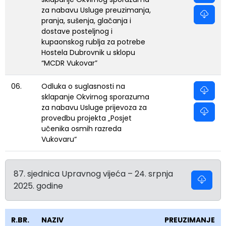
za nabavu Usluge preuzimanja,
pranja, sušenja, glačanja i
dostave posteljnog i
kupaonskog rublja za potrebe
Hostela Dubrovnik u sklopu
“MCDR Vukovar”
06.
Odluka o suglasnosti na
sklapanje Okvirnog sporazuma
za nabavu Usluge prijevoza za
provedbu projekta „Posjet
učenika osmih razreda
Vukovaru“
87. sjednica Upravnog vijeća – 24. srpnja
2025. godine
R.BR.
NAZIV
PREUZIMANJE