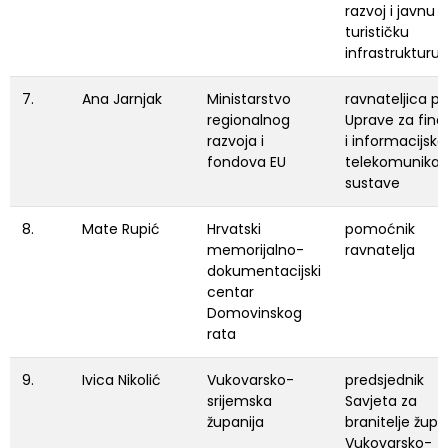
razvoj i javnu
turističku
infrastrukturu
7.
Ana Jarnjak
Ministarstvo
ravnateljica p.
regionalnog
Uprave za fina
razvoja i
i informacijsko
fondova EU
telekomunikac
sustave
8.
Mate Rupić
Hrvatski
pomoćnik
memorijalno-
ravnatelja
dokumentacijski
centar
Domovinskog
rata
9.
Ivica Nikolić
Vukovarsko-
predsjednik
srijemska
Savjeta za
županija
branitelje žup
Vukovarsko-