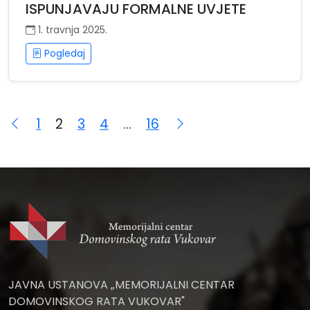
ISPUNJAVAJU FORMALNE UVJETE
1. travnja 2025.
Pogledaj
Navigacija
1
2
3
4
…
16
objava
JAVNA USTANOVA „MEMORIJALNI CENTAR
DOMOVINSKOG RATA VUKOVAR"