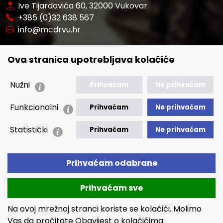
Ive Tijardovića 60, 32000 Vukovar
+385 (0)32 638 567
info@mcdrvu.hr
POVEZNICE
Ova stranica upotrebljava kolačiće
🢒 Novosti
🢒 Natječaji
Nužni
Prihvaćam
Ne prihvaćam
🢒 Akti
Funkcionalni
Prihvaćam
Ne prihvaćam
🢒 Javna nabava
Statistički
Prihvaćam
Ne prihvaćam
🢒 Izvještaji
🢒 Polica Privatnosti
Prihvaćam odabrane
🢒 Izjava o pristupačnosti
Prihvaćam sve
Na ovoj mrežnoj stranci koriste se kolačići. Molimo
Vas da pročitate
Obavijest o kolačićima.