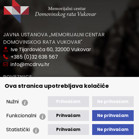
JAVNA USTANOVA „MEMORIJALNI CENTAR
DOMOVINSKOG RATA VUKOVAR"
Ive Tijardovića 60, 32000 Vukovar
+385 (0)32 638 567
info@mcdrvu.hr
POVEZNICE
Ova stranica upotrebljava kolačiće
🢒 Novosti
🢒 Natječaji
Nužni
Prihvaćam
Ne prihvaćam
🢒 Akti
Funkcionalni
🢒 Javna nabava
Prihvaćam
Ne prihvaćam
Statistički
🢒 Izvještaji
Prihvaćam
Ne prihvaćam