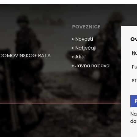
POVEZNICE
Ov
🢒 Novosti
🢒 Natječaji
Nu
 DOMOVINSKOG RATA
🢒 Akti
🢒 Javna nabava
Fu
St
Na
da