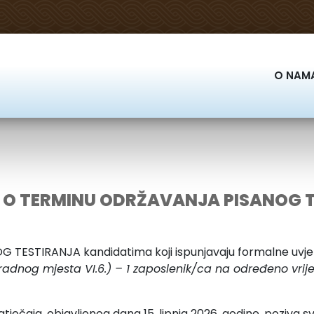
O NAM
 O TERMINU ODRŽAVANJA PISANOG 
ESTIRANJA kandidatima koji ispunjavaju formalne uvje
 radnog mjesta VI.6.) – 1 zaposlenik/ca na određeno vr
ečaja, objavljenog dana 15. lipnja 2026. godine, poziva sv