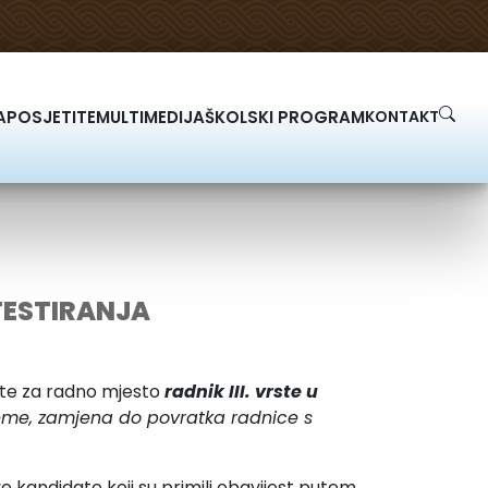
A
POSJETITE
MULTIMEDIJA
ŠKOLSKI PROGRAM
KONTAKT
TESTIRANJA
te za radno mjesto
radnik III. vrste u
ijeme, zamjena do povratka radnice s
e kandidate koji su primili obavijest putem