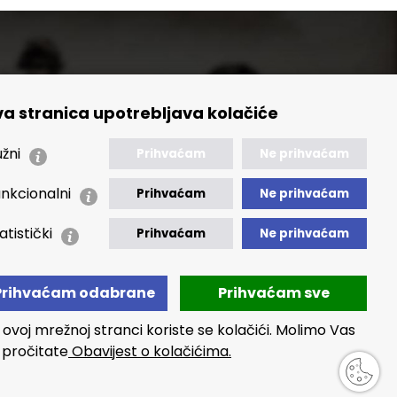
a stranica upotrebljava kolačiće
🢒 Izvještaji
🢒 Polica Privatnosti
žni
Prihvaćam
Ne prihvaćam
🢒 Izjava o pristupačnosti
nkcionalni
Prihvaćam
Ne prihvaćam
atistički
Prihvaćam
Ne prihvaćam
Prihvaćam odabrane
Prihvaćam sve
 ovoj mrežnoj stranci koriste se kolačići. Molimo Vas
 pročitate
Obavijest o kolačićima.