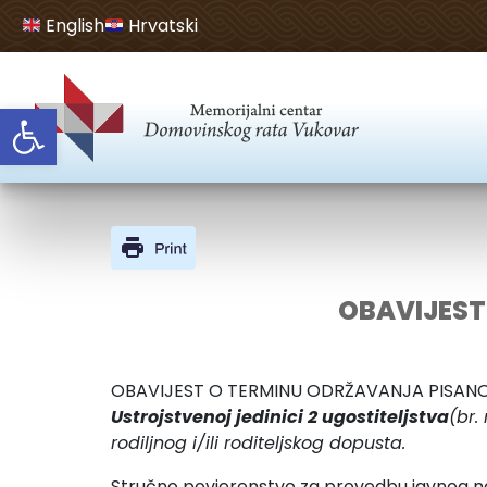
English
Hrvatski
Open toolbar
OBAVIJEST
OBAVIJEST O TERMINU ODRŽAVANJA PISANOG T
Ustrojstvenoj jedinici 2 ugostiteljstva
(br.
rodiljnog i/ili roditeljskog dopusta.
Stručno povjerenstvo za provedbu javnog natj