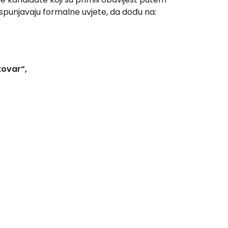
 ispunjavaju formalne uvjete, da dođu na:
kovar“,