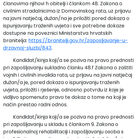
članovima njihovi h obitelji i člankom 48. Zakona o
civilnim stradalnicima iz Domovinskog rata, uz prijavu
na javni natječaj, dužan/na je priložiti pored dokaza o
ispunjavanju traženih uvjeta i sve potrebne dokaze
dostupne na poveznici Ministarstva hrvatskih
branitelja:
https://branitelji.gov.hr/zaposljavanje-u-
drzavnoj-sluzbi/843
.
Kandidat/kinja koji/a se poziva na pravo prednosti
pri zapošljavanju sukladno članku 48.f Zakona o zaštiti
vojnih i civilnih invalida rata, uz prijavu na javni natječaj
dužan/a je, pored dokaza o ispunjavanju traženih
uvjeta, priložiti i rješenje, odnosno potvrdu iz koje je
vidljivo spomenuto pravo te dokaz o tome na koji je
način prestao radni odnos.
Kandidat/kinja koji/a se poziva na pravo prednosti
pri zapošljavanju u skladu s člankom 9. Zakona o
profesionalnoj rehabilitaciji i zapošljavanju osoba s