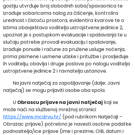
gostiju utvrđuje broj slobodnih soba/spavaonica te
izrađuje sobaricama nalog za čišćenje, kontrolira
urednost i čistoću prostora, evidentira kvarove te o
istima obavještava voditelja ustrojstvene jedinice 2,
upoznat je s postupkom evakuacije i spašavanja te u
slučaju potrebe provodi evakuaciju i spašavanje,
izrađuje ponude i račune za pružene usluge noćenja,
prima pismene i usmene utiske i pritužbe i prosljeđuje
ih voditelju, obavlja i druge poslove po nalogu voditelja
ustrojstvene jedinice 2 i ravnatelja ustanove.
Na javni natječaj za zapošljavanje (dalje: Javni
natječaj) se mogu prijaviti osobe oba spola.
U
Obrascu prijave na javni natječaj
koji se
može naći na službenoj mrežnoj stranici
https://www.mcdrvu.hr/
(pod rubrikom Natječaji –
Obrazac prijave) potrebno je navesti osobne podatke
podnositelja/ice prijave (ime i prezime, OIB, datum i