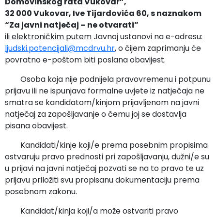
Domovinskog rata Vukovar”,
32 000 Vukovar, Ive Tijardovića 60, s naznakom
“Za javni natječaj – ne otvarati”
ili elektroničkim putem
Javnoj ustanovi na e-adresu:
ljudski.potencijali@mcdrvu.hr
, o čijem zaprimanju će
povratno e-poštom biti poslana obavijest.
Osoba koja nije podnijela pravovremenu i potpunu
prijavu ili ne ispunjava formalne uvjete iz natječaja ne
smatra se kandidatom/kinjom prijavljenom na javni
natječaj za zapošljavanje o čemu joj se dostavlja
pisana obavijest.
Kandidati/kinje koji/e prema posebnim propisima
ostvaruju pravo prednosti pri zapošljavanju, dužni/e su
u prijavi na javni natječaj pozvati se na to pravo te uz
prijavu priložiti svu propisanu dokumentaciju prema
posebnom zakonu.
Kandidat/kinja koji/a može ostvariti pravo