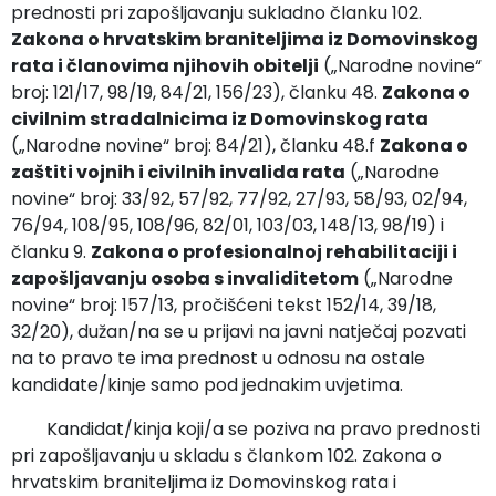
prednosti pri zapošljavanju sukladno članku 102.
Zakona o hrvatskim braniteljima iz Domovinskog
rata i članovima njihovih obitelji
(„Narodne novine“
broj: 121/17, 98/19, 84/21, 156/23), članku 48.
Zakona o
civilnim stradalnicima iz Domovinskog rata
(„Narodne novine“ broj: 84/21), članku 48.f
Zakona o
zaštiti vojnih i civilnih invalida rata
(„Narodne
novine“ broj: 33/92, 57/92, 77/92, 27/93, 58/93, 02/94,
76/94, 108/95, 108/96, 82/01, 103/03, 148/13, 98/19) i
članku 9.
Zakona o profesionalnoj rehabilitaciji i
zapošljavanju osoba s invaliditetom
(„Narodne
novine“ broj: 157/13, pročišćeni tekst 152/14, 39/18,
32/20), dužan/na se u prijavi na javni natječaj pozvati
na to pravo te ima prednost u odnosu na ostale
kandidate/kinje samo pod jednakim uvjetima.
Kandidat/kinja koji/a se poziva na pravo prednosti
pri zapošljavanju u skladu s člankom 102. Zakona o
hrvatskim braniteljima iz Domovinskog rata i