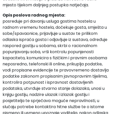
mjesto tijekom daljnjeg postupka natječaja.
Opis poslova radnog mjesta:
posreduje pri davanju usluga gostima hostela u
radnom vremenu hostela, dočekuje gosta, smješta u
sobe/spavaonice, prijavljuje u sustav te prilikom
odlaska ispraća gosta i odjavljuje iz sustava, određuje
raspored gostiju u sobama, skrbi o racionalnom
popunjavanju soba, vrši kontrolu popunjenosti
kapaciteta, komunicira s fizičkim i pravnim osobama
neposredno, telefonski ili online, prikuplja podatke,
vodi propisane evidencije te pravovremeno dostavlja
podatke zakonom propisanim javnopravnim tijelima,
kontrolira potpunost i ispravnost dostavljenih
podataka, utvrđuje stvarno stanje dolazaka, unosi u
knjigu gostiju, nadzire ulazak i izlazak gostiju i
posjetitelja te sprječava moguće nepravilnosti, u
slučaju potrebe kontaktira hitne službe te o istome
pismeno ili usmeno upoznaje voditelja, nakon odlaska