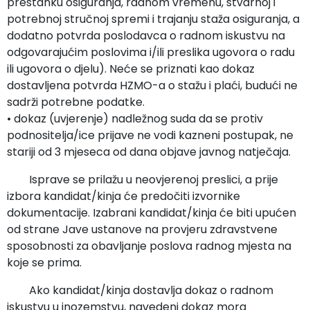
prestanku osiguranja, radnom vremenu, stvarnoj i
potrebnoj stručnoj spremi i trajanju staža osiguranja, a
dodatno potvrda poslodavca o radnom iskustvu na
odgovarajućim poslovima i/ili preslika ugovora o radu
ili ugovora o djelu). Neće se priznati kao dokaz
dostavljena potvrda HZMO-a o stažu i plaći, budući ne
sadrži potrebne podatke.
• dokaz (uvjerenje) nadležnog suda da se protiv
podnositelja/ice prijave ne vodi kazneni postupak, ne
stariji od 3 mjeseca od dana objave javnog natječaja.
Isprave se prilažu u neovjerenoj preslici, a prije
izbora kandidat/kinja će predočiti izvornike
dokumentacije. Izabrani kandidat/kinja će biti upućen
od strane Jave ustanove na provjeru zdravstvene
sposobnosti za obavljanje poslova radnog mjesta na
koje se prima.
Ako kandidat/kinja dostavlja dokaz o radnom
iskustvu u inozemstvu, navedeni dokaz mora