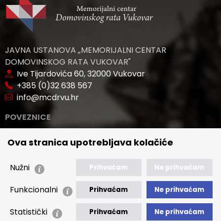
JAVNA USTANOVA „MEMORIJALNI CENTAR
DOMOVINSKOG RATA VUKOVAR"
Ive Tijardovića 60, 32000 Vukovar
+385 (0)32 638 567
info@mcdrvu.hr
POVEZNICE
🢒 Novosti
Ova stranica upotrebljava kolačiće
🢒 Natječaji
🢒 Akti
Nužni
Prihvaćam
Ne prihvaćam
🢒 Javna nabava
Funkcionalni
Prihvaćam
Ne prihvaćam
🢒 Izvještaji
Statistički
Prihvaćam
Ne prihvaćam
🢒 Polica Privatnosti