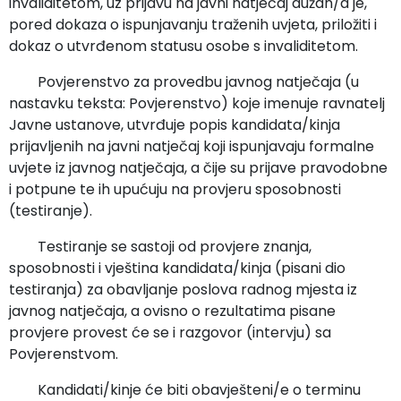
invaliditetom, uz prijavu na javni natječaj dužan/a je,
pored dokaza o ispunjavanju traženih uvjeta, priložiti i
dokaz o utvrđenom statusu osobe s invaliditetom.
Povjerenstvo za provedbu javnog natječaja (u
nastavku teksta: Povjerenstvo) koje imenuje ravnatelj
Javne ustanove, utvrđuje popis kandidata/kinja
prijavljenih na javni natječaj koji ispunjavaju formalne
uvjete iz javnog natječaja, a čije su prijave pravodobne
i potpune te ih upućuju na provjeru sposobnosti
(testiranje).
Testiranje se sastoji od provjere znanja,
sposobnosti i vještina kandidata/kinja (pisani dio
testiranja) za obavljanje poslova radnog mjesta iz
javnog natječaja, a ovisno o rezultatima pisane
provjere provest će se i razgovor (intervju) sa
Povjerenstvom.
Kandidati/kinje će biti obavješteni/e o terminu