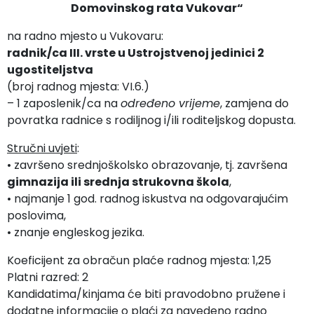
Domovinskog rata Vukovar“
na radno mjesto u Vukovaru:
radnik/ca III. vrste u Ustrojstvenoj jedinici 2
ugostiteljstva
(broj radnog mjesta: VI.6.)
– 1 zaposlenik/ca na
određeno vrijeme
, zamjena do
povratka radnice s rodiljnog i/ili roditeljskog dopusta.
Stručni uvjeti
:
• završeno srednjoškolsko obrazovanje, tj. završena
gimnazija ili srednja strukovna škola
,
• najmanje 1 god. radnog iskustva na odgovarajućim
poslovima,
• znanje engleskog jezika.
Koeficijent za obračun plaće radnog mjesta: 1,25
Platni razred: 2
Kandidatima/kinjama će biti pravodobno pružene i
dodatne informacije o plaći za navedeno radno