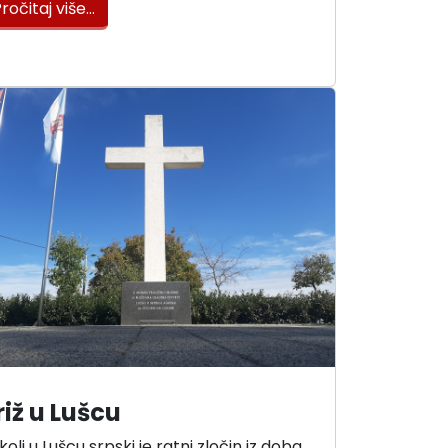
ročitaj više…
riž u Lušcu
kolj u Lušcu srpski je ratni zločin iz doba