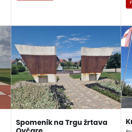
P
K
Spomenik na Trgu žrtava
Ovčare
Po