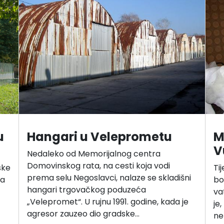
u
Hangari u Veleprometu
M
V
Nedaleko od Memorijalnog centra
Domovinskog rata, na cesti koja vodi
ske
Ti
prema selu Negoslavci, nalaze se skladišni
na
bo
hangari trgovačkog poduzeća
va
„Velepromet“. U rujnu 1991. godine, kada je
je
agresor zauzeo dio gradske…
ne