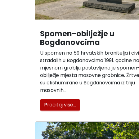
Spomen-obilježje u
Bogdanovcima
U spomen na 59 hrvatskih branitelja i civi
stradalih u Bogdanovcima 1991. godine n
mjesnom groblju postavljeno je spomen
obilježje mjesta masovne grobnice. Žrtv
su ekshumirane u Bogdanovcima iz triju
masovnih…
Pročitaj više…