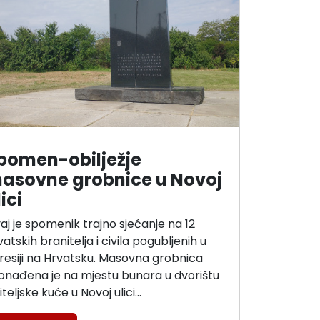
pomen-obilježje
asovne grobnice u Novoj
ici
aj je spomenik trajno sjećanje na 12
vatskih branitelja i civila pogubljenih u
resiji na Hrvatsku. Masovna grobnica
onađena je na mjestu bunara u dvorištu
iteljske kuće u Novoj ulici…