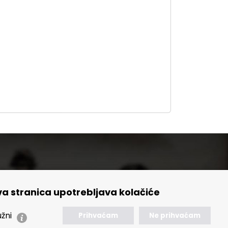
a stranica upotrebljava kolačiće
🢒 Izvještaji
🢒 Polica Privatnosti
žni
Prihvaćam
Ne prihvaćam
🢒 Izjava o pristupačnosti