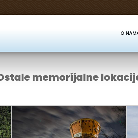
O NAM
Ostale memorijalne lokacij