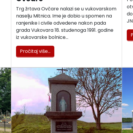
ot
Trg žrtava Ovčare nalazi se u vukovarskom
do
naselju Mitnica. Ime je dobio u spomen na
JN
ranjenike i civile odvedene nakon pada
grada Vukovara 18. studenoga 1991. godine
P
iz vukovarske bolnice…
Pročitaj više…