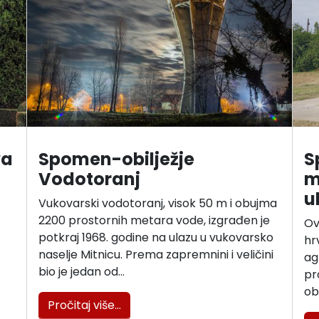
va
Spomen-obilježje
S
Vodotoranj
m
ul
Vukovarski vodotoranj, visok 50 m i obujma
2200 prostornih metara vode, izgrađen je
Ov
potkraj 1968. godine na ulazu u vukovarsko
hr
naselje Mitnicu. Prema zapremnini i veličini
ag
bio je jedan od…
pr
ob
Pročitaj više…