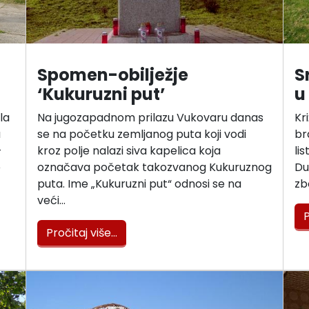
Spomen-obilježje
S
‘Kukuruzni put’
u
la
Na jugozapadnom prilazu Vukovaru danas
Kr
a
se na početku zemljanog puta koji vodi
br
-
kroz polje nalazi siva kapelica koja
li
e
označava početak takozvanog Kukuruznog
Du
puta. Ime „Kukuruzni put“ odnosi se na
zb
veći…
P
Pročitaj više…