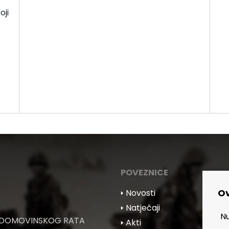
oji
POVEZNICE
Ov
🢒 Novosti
🢒 Natječaji
Nu
 DOMOVINSKOG RATA
🢒 Akti