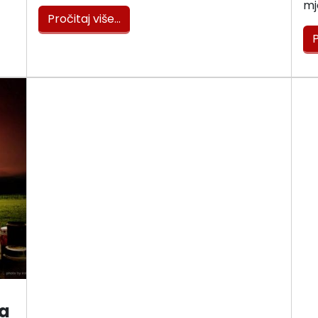
mj
Pročitaj više…
P
a