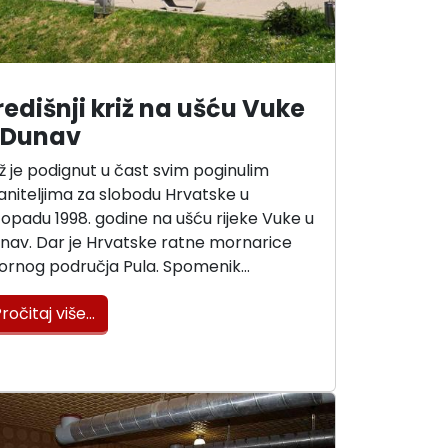
redišnji križ na ušću Vuke
 Dunav
iž je podignut u čast svim poginulim
aniteljima za slobodu Hrvatske u
stopadu 1998. godine na ušću rijeke Vuke u
nav. Dar je Hrvatske ratne mornarice
ornog područja Pula. Spomenik…
ročitaj više…