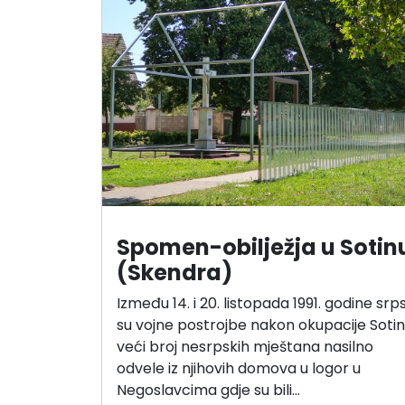
Spomen-obilježja u Sotin
(Skendra)
Između 14. i 20. listopada 1991. godine srp
su vojne postrojbe nakon okupacije Soti
veći broj nesrpskih mještana nasilno
odvele iz njihovih domova u logor u
Negoslavcima gdje su bili…