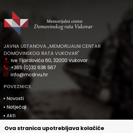
JAVNA USTANOVA „MEMORIJALNI CENTAR
DOMOVINSKOG RATA VUKOVAR"
Ive Tijardovića 60, 32000 Vukovar
+385 (0)32 638 567
info@mcdrvu.hr
POVEZNICE
🢒 Novosti
🢒 Natječaji
🢒 Akti
🢒 Javna nabava
Ova stranica upotrebljava kolačiće