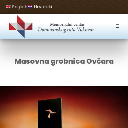
English
Hrvatski
Open toolbar
☰
Masovna grobnica Ovčara