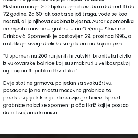
Ekshumirano je 200 tijela ubijenih osoba u dobi od 16 do
72 godine. Za 60-ak osoba se još traga, vode se kao
nestali, ali je njihova sudbina izvjesna. Autor spomenika
na mjestu masovne grobnice na Ovčari je Slavomir
Drinković. Spomenik je postavljen 29. prosinca 1998., a
u obliku je sivog obeliska sa grlicom na kojem piše:
“U spomen na 200 ranjenih hrvatskih branitelja i civila
iz vukovarske bolnice koji su smaknuti u velikosrpskoj
agresiji na Republiku Hrvatsku.”
Dvije stotine grmova, po jedan za svaku žrtvu,
posađeno je na mjestu masovne grobnice te
predstavljaju lokaciju i dimenzije grobnice. Ispred
grobnice nalazi se spomen-ploča i križ koji je postao
dom tisućama krunica.