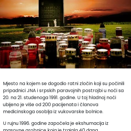
Mjesto na kojem se dogodio ratni zločin koji su počinili
pripadnici JNA i srpskih paravojnih postrojbi u noći sa
20. na 21. studenoga 1991. godine. U toj hladnoj noći
ubijeno je više od 200 pacijenata i članova
medicinskoga osoblja iz vukovarske bolnice.
U rujnu 1996. godine započela je ekshumacija iz
masovne grobnice koja je trajala 40 dana.