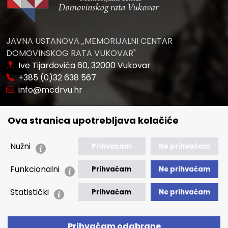
JAVNA USTANOVA „MEMORIJALNI CENTAR
DOMOVINSKOG RATA VUKOVAR"
Ive Tijardovića 60, 32000 Vukovar
+385 (0)32 638 567
info@mcdrvu.hr
POVEZNICE
Ova stranica upotrebljava kolačiće
🢒 Novosti
🢒 Natječaji
Nužni
Prihvaćam
Ne prihvaćam
🢒 Akti
Funkcionalni
Prihvaćam
Ne prihvaćam
🢒 Javna nabava
Statistički
Prihvaćam
Ne prihvaćam
🢒 Izvještaji
🢒 Polica Privatnosti
Prihvaćam odabrane
🢒 Izjava o pristupačnosti