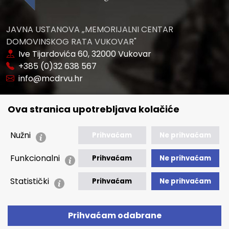
JAVNA USTANOVA „MEMORIJALNI CENTAR
DOMOVINSKOG RATA VUKOVAR"
Ive Tijardovića 60, 32000 Vukovar
+385 (0)32 638 567
info@mcdrvu.hr
POVEZNICE
Ova stranica upotrebljava kolačiće
🢒 Novosti
🢒 Natječaji
Nužni
Prihvaćam
Ne prihvaćam
🢒 Akti
Funkcionalni
Prihvaćam
Ne prihvaćam
🢒 Javna nabava
Statistički
Prihvaćam
Ne prihvaćam
🢒 Izvještaji
🢒 Polica Privatnosti
Prihvaćam odabrane
🢒 Izjava o pristupačnosti