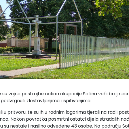
ke su vojne postrojbe nakon okupacije Sotina veći broj nesr
odvrgnuti zlostavljanjima i ispitivanjima.
u pritvoru, te su ih u radnim logorima tjerali na rad i postup
rosinca. Nakon povratka posmrtni ostatci dijela stradalih n
nu su nestale i nasilno odvedene 43 osobe. Na području S