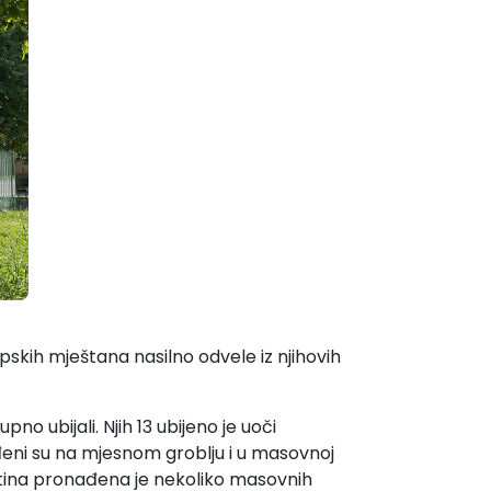
pskih mještana nasilno odvele iz njihovih
no ubijali. Njih 13 ubijeno je uoči
ađeni su na mjesnom groblju i u masovnoj
otina pronađena je nekoliko masovnih