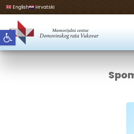
English
Hrvatski
Open toolbar
Spom