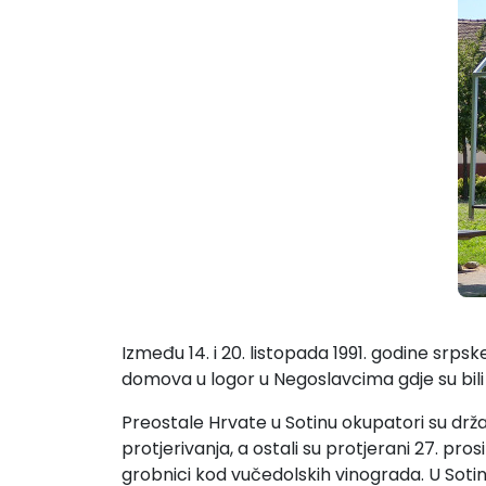
Između 14. i 20. listopada 1991. godine srps
domova u logor u Negoslavcima gdje su bili p
Preostale Hrvate u Sotinu okupatori su držali 
protjerivanja, a ostali su protjerani 27. p
grobnici kod vučedolskih vinograda. U Soti