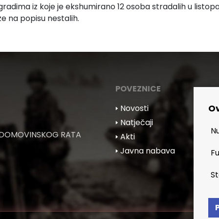
adima iz koje je ekshumirano 12 osoba stradalih u listopadu 
ze na popisu nestalih.
POVEZNICE
Ov
🢒 Novosti
🢒 Natječaji
Nu
 DOMOVINSKOG RATA
🢒 Akti
🢒 Javna nabava
Fu
St