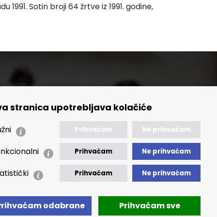
1991. Sotin broji 64 žrtve iz 1991. godine,
a stranica upotrebljava kolačiće
🢒 Izvještaji
🢒 Polica Privatnosti
žni
Prihvaćam
Ne prihvaćam
🢒 Izjava o pristupačnosti
nkcionalni
Prihvaćam
Ne prihvaćam
atistički
Prihvaćam
Ne prihvaćam
Prihvaćam odabrane
Prihvaćam sve