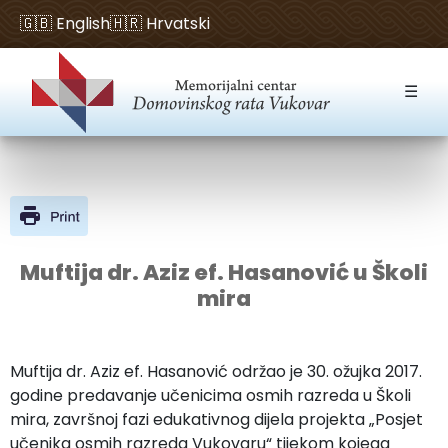
🇬🇧 English
🇭🇷 Hrvatski
Open toolbar
☰
Muftija dr. Aziz ef. Hasanović u Školi
mira
Muftija dr. Aziz ef. Hasanović održao je 30. ožujka 2017.
godine predavanje učenicima osmih razreda u Školi
mira, završnoj fazi edukativnog dijela projekta „Posjet
učenika osmih razreda Vukovaru“ tijekom kojega