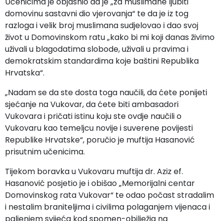
Učenicima je objasnio da je „za muslimane ljubiti
domovinu sastavni dio vjerovanja“ te da je iz tog
razloga i velik broj muslimana sudjelovao i dao svoj
život u Domovinskom ratu „kako bi mi koji danas živimo
uživali u blagodatima slobode, uživali u pravima i
demokratskim standardima koje baštini Republika
Hrvatska“.
„Nadam se da ste dosta toga naučili, da ćete ponijeti
sjećanje na Vukovar, da ćete biti ambasadori
Vukovara i pričati istinu koju ste ovdje naučili o
Vukovaru kao temeljcu novije i suverene povijesti
Republike Hrvatske“, poručio je muftija Hasanović
prisutnim učenicima.
Tijekom boravka u Vukovaru muftija dr. Aziz ef.
Hasanović posjetio je i obišao „Memorijalni centar
Domovinskog rata Vukovar“ te odao počast stradalim
i nestalim braniteljima i civilima polaganjem vijenaca i
paljenjem svijeća kod spomen-obilježja na