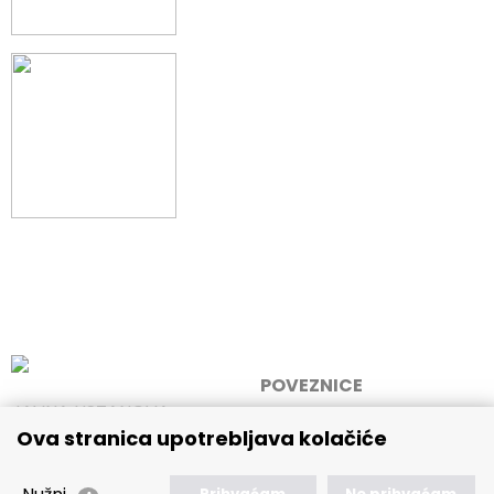
POVEZNICE
JAVNA USTANOVA
🢒 Novosti
Ova stranica upotrebljava kolačiće
„MEMORIJALNI CENTAR
🢒 Natječaji
DOMOVINSKOG RATA
VUKOVAR"
🢒 Akti