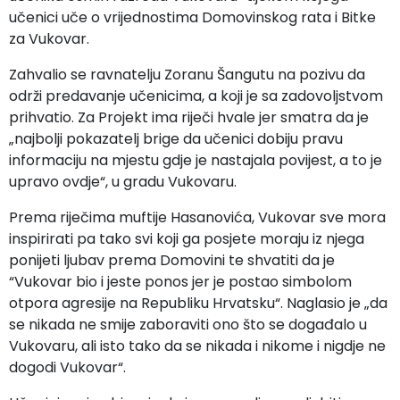
učenici uče o vrijednostima Domovinskog rata i Bitke
za Vukovar.
Zahvalio se ravnatelju Zoranu Šangutu na pozivu da
održi predavanje učenicima, a koji je sa zadovoljstvom
prihvatio. Za Projekt ima riječi hvale jer smatra da je
„najbolji pokazatelj brige da učenici dobiju pravu
informaciju na mjestu gdje je nastajala povijest, a to je
upravo ovdje“, u gradu Vukovaru.
Prema riječima muftije Hasanovića, Vukovar sve mora
inspirirati pa tako svi koji ga posjete moraju iz njega
ponijeti ljubav prema Domovini te shvatiti da je
“Vukovar bio i jeste ponos jer je postao simbolom
otpora agresije na Republiku Hrvatsku“. Naglasio je „da
se nikada ne smije zaboraviti ono što se događalo u
Vukovaru, ali isto tako da se nikada i nikome i nigdje ne
dogodi Vukovar“.