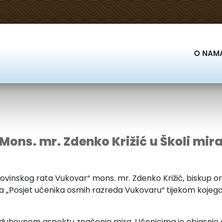
O NAM
Mons. mr. Zdenko Križić u Školi mir
skog rata Vukovar“ mons. mr. Zdenko Križić, biskup ordina
ekta „Posjet učenika osmih razreda Vukovaru“ tijekom koje
duhovnom aspektu značenja mira. Učenicima je objasnio da 