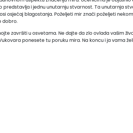
 predstavlja i jednu unutarnju stvarnost. Ta unutarnja st
si osjećaj blagostanja. Poželjeti mir znači poželjeti nekom
o dobro.
mojte završiti u osvetama. Ne dajte da zlo ovlada vašim ži
Vukovara ponesete tu poruku mira. Na koncu i ja vama želim