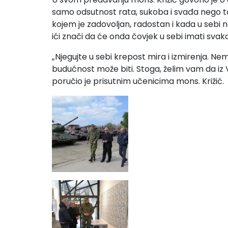
samo odsutnost rata, sukoba i svađa nego to
kojem je zadovoljan, radostan i kada u sebi no
ići znači da će onda čovjek u sebi imati svak
„Njegujte u sebi krepost mira i izmirenja. Ne
budućnost može biti. Stoga, želim vam da iz 
poručio je prisutnim učenicima mons. Križić.