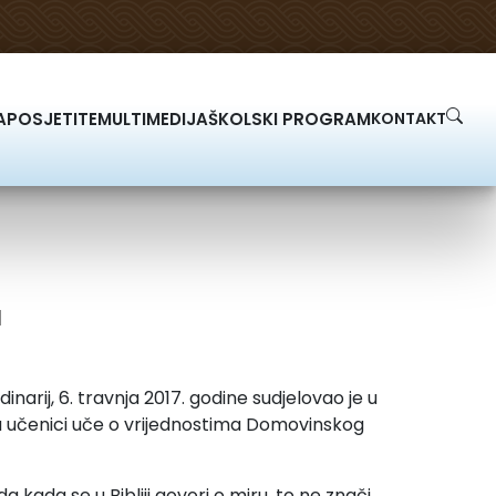
A
POSJETITE
MULTIMEDIJA
ŠKOLSKI PROGRAM
KONTAKT
a
rij, 6. travnja 2017. godine sudjelovao je u
ga učenici uče o vrijednostima Domovinskog
kada se u Bibliji govori o miru, to ne znači