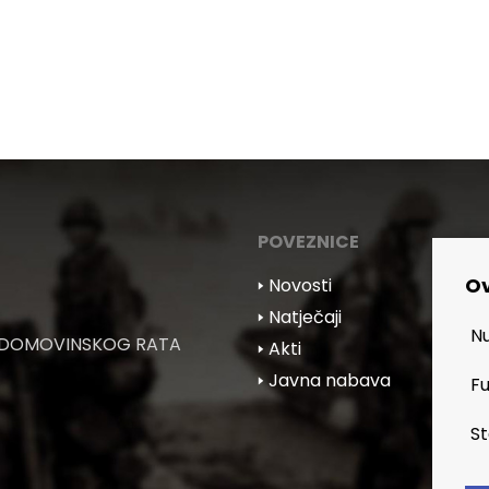
POVEZNICE
Ov
🢒 Novosti
🢒 Natječaji
Nu
 DOMOVINSKOG RATA
🢒 Akti
🢒 Javna nabava
Fu
St