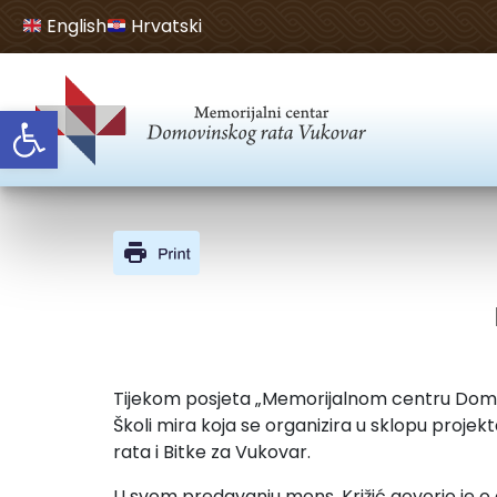
English
Hrvatski
Open toolbar
Tijekom posjeta „Memorijalnom centru Domovin
Školi mira koja se organizira u sklopu proj
rata i Bitke za Vukovar.
U svom predavanju mons. Križić govorio je o 