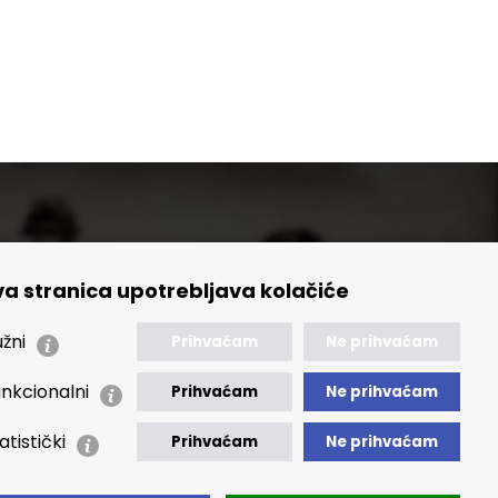
a stranica upotrebljava kolačiće
🢒 Izvještaji
🢒 Polica Privatnosti
žni
Prihvaćam
Ne prihvaćam
🢒 Izjava o pristupačnosti
nkcionalni
Prihvaćam
Ne prihvaćam
atistički
Prihvaćam
Ne prihvaćam