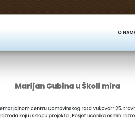
O NAM
Marijan Gubina u Školi mira
morijalnom centru Domovinskog rata Vukovar“ 25. travnja 
azreda koji u sklopu projekta „Posjet učenika osmih razre