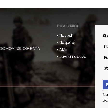
POVEZNICE
Ov
🢒 Novosti
🢒 Natječaji
Nu
 DOMOVINSKOG RATA
🢒 Akti
🢒 Javna nabava
Fu
St
Na
da