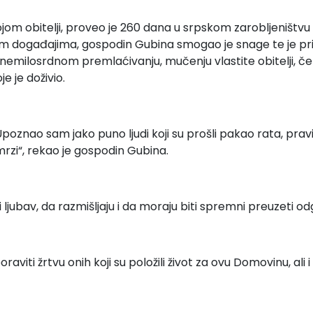
ojom obitelji, proveo je 260 dana u srpskom zarobljeništvu 
jenim događajima, gospodin Gubina smogao je snage te je pr
o nemilosrdnom premlaćivanju, mučenju vlastite obitelji, ček
e je doživio.
oznao sam jako puno ljudi koji su prošli pakao rata, pravi
mrzi“, rekao je gospodin Gubina.
jubav, da razmišljaju i da moraju biti spremni preuzeti odgo
iti žrtvu onih koji su položili život za ovu Domovinu, ali i o