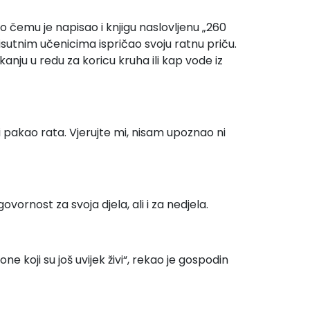
o čemu je napisao i knjigu naslovljenu „260
isutnim učenicima ispričao svoju ratnu priču.
anju u redu za koricu kruha ili kap vode iz
 pakao rata. Vjerujte mi, nisam upoznao ni
vornost za svoja djela, ali i za nedjela.
ne koji su još uvijek živi“, rekao je gospodin