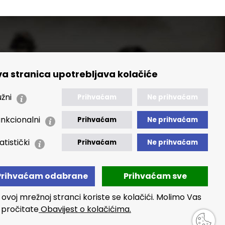
a stranica upotrebljava kolačiće
🢒 Izvještaji
🢒 Polica Privatnosti
žni
Prihvaćam
Ne prihvaćam
🢒 Izjava o pristupačnosti
nkcionalni
Prihvaćam
Ne prihvaćam
atistički
Prihvaćam
Ne prihvaćam
Prihvaćam odabrane
Prihvaćam sve
 ovoj mrežnoj stranci koriste se kolačići. Molimo Vas
 pročitate
Obavijest o kolačićima.