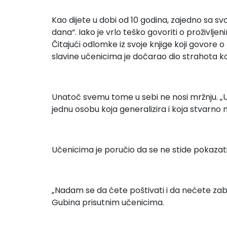
Kao dijete u dobi od 10 godina, zajedno sa sv
dana“. Iako je vrlo teško govoriti o proživl
Čitajući odlomke iz svoje knjige koji govore 
slavine učenicima je dočarao dio strahota koj
Unatoč svemu tome u sebi ne nosi mržnju. „Up
jednu osobu koja generalizira i koja stvarno 
Učenicima je poručio da se ne stide pokazati l
„Nadam se da ćete poštivati i da nećete zaborav
Gubina prisutnim učenicima.