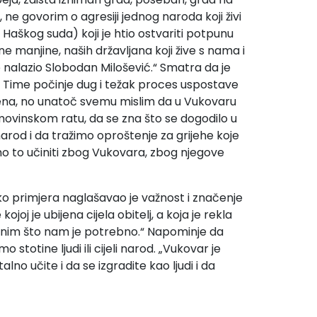
 ne govorim o agresiji jednog naroda koji živi
 Haškog suda) koji je htio ostvariti potpunu
 manjine, naših državljana koji žive s nama i
e nalazio Slobodan Milošević.“ Smatra da je
 Time počinje dug i težak proces uspostave
vršena, no unatoč svemu mislim da u Vukovaru
movinskom ratu, da se zna što se dogodilo u
 narod i da tražimo oproštenje za grijehe koje
mo to učiniti zbog Vukovara, zbog njegove
ko primjera naglašavao je važnost i značenje
joj je ubijena cijela obitelj, a koja je rekla
a i onim što nam je potrebno.“ Napominje da
totine ljudi ili cijeli narod. „Vukovar je
lno učite i da se izgradite kao ljudi i da