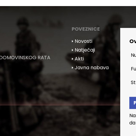
POVEZNICE
Ov
🢒 Novosti
🢒 Natječaji
Nu
 DOMOVINSKOG RATA
🢒 Akti
🢒 Javna nabava
Fu
St
Na
da