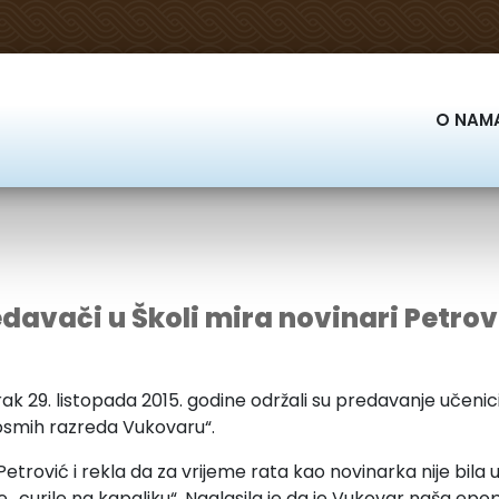
O NAM
davači u Školi mira novinari Petrov
ak 29. listopada 2015. godine održali su predavanje učenic
 osmih razreda Vukovaru“.
rović i rekla da za vrijeme rata kao novinarka nije bila u V
e „curile na kapaljku“. Naglasila je da je Vukovar naša epo