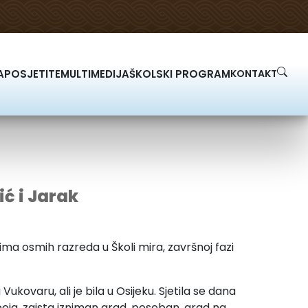
A
POSJETITE
MULTIMEDIJA
ŠKOLSKI PROGRAM
KONTAKT
ić i Jarak
ima osmih razreda u Školi mira, završnoj fazi
ukovaru, ali je bila u Osijeku. Sjetila se dana
peja, zaista izniman grad, poseban, grad na