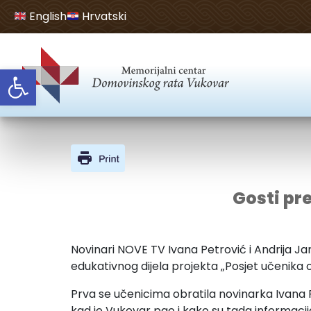
English
Hrvatski
Open toolbar
Gosti pre
Novinari NOVE TV Ivana Petrović i Andrija Jar
edukativnog dijela projekta „Posjet učenika
Prva se učenicima obratila novinarka Ivana Pet
kad je Vukovar pao i kako su tada informacij