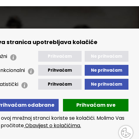
a stranica upotrebljava kolačiće
🢒 Izvještaji
🢒 Polica Privatnosti
žni
Prihvaćam
Ne prihvaćam
🢒 Izjava o pristupačnosti
nkcionalni
Prihvaćam
Ne prihvaćam
atistički
Prihvaćam
Ne prihvaćam
Prihvaćam odabrane
Prihvaćam sve
 ovoj mrežnoj stranci koriste se kolačići. Molimo Vas
 pročitate
Obavijest o kolačićima.