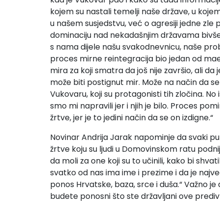
kojem su nastali temelji naše države, u kojem 
u našem susjedstvu, već o agresiji jedne zle 
dominaciju nad nekadašnjim državama bivše Ju
s nama dijele našu svakodnevnicu, naše proble
proces mirne reintegracija bio jedan od ma
mira za koji smatra da još nije završio, ali 
može biti postignut mir. Može na način da s
Vukovaru, koji su protagonisti tih zločina. No
smo mi napravili jer i njih je bilo. Proces 
žrtve, jer je to jedini način da se on izdigne.“
Novinar Andrija Jarak napominje da svaki pu
žrtve koju su ljudi u Domovinskom ratu podnijel
da moli za one koji su to učinili, kako bi shv
svatko od nas ima ime i prezime i da je najveć
ponos Hrvatske, baza, srce i duša.“ Važno je d
budete ponosni što ste državljani ove predi