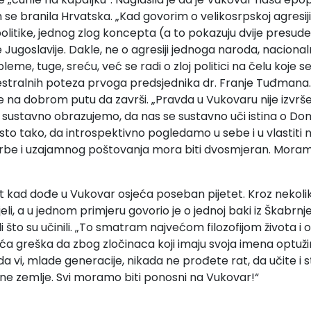
se branila Hrvatska. „Kad govorim o velikosrpskoj agresiji,
politike, jednog zlog koncepta (a to pokazuju dvije presude
goslavije. Dakle, ne o agresiji jednoga naroda, nacionalne
me, tuge, sreću, već se radi o zloj politici na čelu koje s
estralnih poteza prvoga predsjednika dr. Franje Tuđmana.
da je na dobrom putu da završi. „Pravda u Vukovaru nije iz
e sustavno obrazujemo, da nas se sustavno uči istina o Do
 isto tako, da introspektivno pogledamo u sebe i u vlastiti
pomirbe i uzajamnog poštovanja mora biti dvosmjeran. Mora
t kad dođe u Vukovar osjeća poseban pijetet. Kroz nekoli
i, a u jednom primjeru govorio je o jednoj baki iz Škabrnje ko
atili što su učinili. „To smatram najvećom filozofijom život
a greška da zbog zločinaca koji imaju svoja imena optužimo s
a vi, mlade generacije, nikada ne prođete rat, da učite i sta
vne zemlje. Svi moramo biti ponosni na Vukovar!“