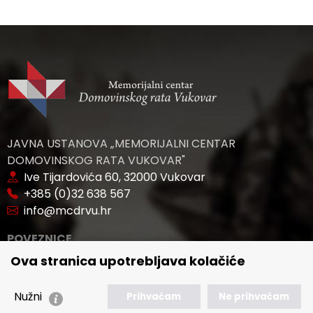
JAVNA USTANOVA „MEMORIJALNI CENTAR
DOMOVINSKOG RATA VUKOVAR"
Ive Tijardovića 60, 32000 Vukovar
+385 (0)32 638 567
info@mcdrvu.hr
POVEZNICE
Ova stranica upotrebljava kolačiće
🢒 Novosti
🢒 Natječaji
Nužni
Prihvaćam
Ne prihvaćam
🢒 Akti