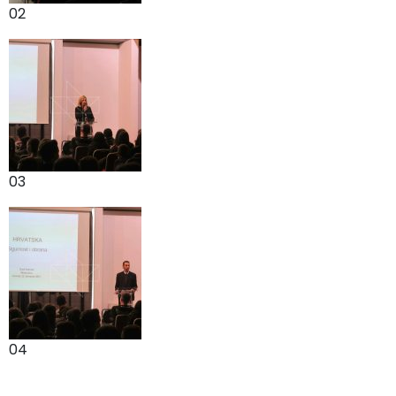
02
03
04