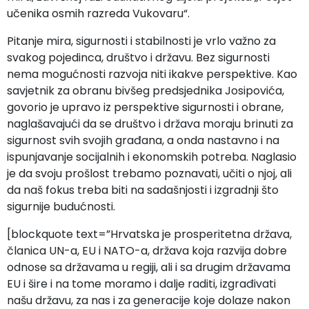
učenika osmih razreda Vukovaru“.
Pitanje mira, sigurnosti i stabilnosti je vrlo važno za
svakog pojedinca, društvo i državu. Bez sigurnosti
nema mogućnosti razvoja niti ikakve perspektive. Kao
savjetnik za obranu bivšeg predsjednika Josipovića,
govorio je upravo iz perspektive sigurnosti i obrane,
naglašavajući da se društvo i država moraju brinuti za
sigurnost svih svojih građana, a onda nastavno i na
ispunjavanje socijalnih i ekonomskih potreba. Naglasio
je da svoju prošlost trebamo poznavati, učiti o njoj, ali
da naš fokus treba biti na sadašnjosti i izgradnji što
sigurnije budućnosti.
[blockquote text=”Hrvatska je prosperitetna država,
članica UN-a, EU i NATO-a, država koja razvija dobre
odnose sa državama u regiji, ali i sa drugim državama
EU i šire i na tome moramo i dalje raditi, izgrađivati
našu državu, za nas i za generacije koje dolaze nakon