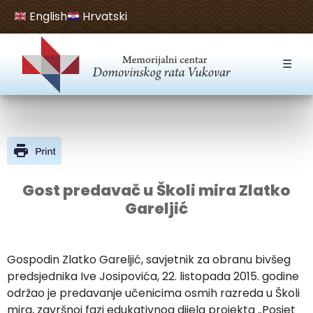
English
Hrvatski
Open toolbar
☰
Gost predavač u Školi mira Zlatko
Gareljić
Gospodin Zlatko Gareljić, savjetnik za obranu bivšeg
predsjednika Ive Josipovića, 22. listopada 2015. godine
održao je predavanje učenicima osmih razreda u Školi
mira, završnoj fazi edukativnog dijela projekta „Posjet