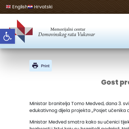
English
Hrvatski
Open toolbar
Gost pr
Ministar branitelja Tomo Medved, dana 3. svi
edukativnog dijela projekta „Posjet učenika
Ministar Medved smatra kako su učenici tijeko
hrabrosti i žrtvi koju su branitelji podnij