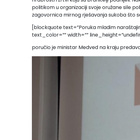
politikom u organizaciji svoje oružane sile po
zagovornica mirnog rješavanja sukoba što s
[blockquote text=”Poruka mladim naraštajim
text_color=”” width=”” line_height=”unde
poručio je ministar Medved na kraju predav