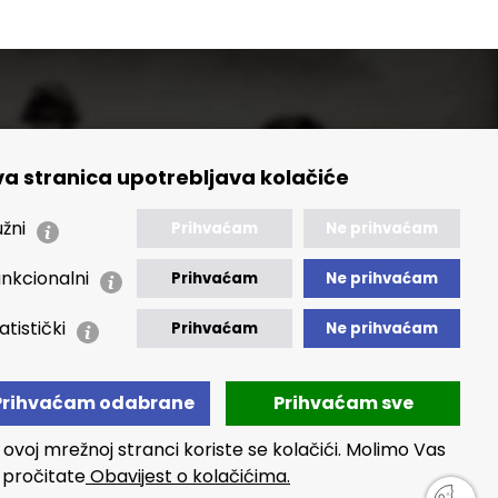
a stranica upotrebljava kolačiće
🢒 Izvještaji
🢒 Polica Privatnosti
žni
Prihvaćam
Ne prihvaćam
🢒 Izjava o pristupačnosti
nkcionalni
Prihvaćam
Ne prihvaćam
atistički
Prihvaćam
Ne prihvaćam
Prihvaćam odabrane
Prihvaćam sve
 ovoj mrežnoj stranci koriste se kolačići. Molimo Vas
 pročitate
Obavijest o kolačićima.