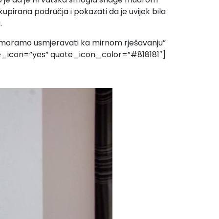
kupirana područja i pokazati da je uvijek bila
.
o moramo usmjeravati ka mirnom rješavanju”
e_icon=”yes” quote_icon_color=”#818181″]