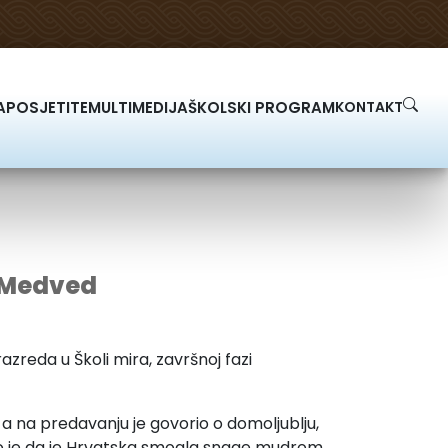
A
POSJETITE
MULTIMEDIJA
ŠKOLSKI PROGRAM
KONTAKT
o Medved
zreda u Školi mira, završnoj fazi
 a na predavanju je govorio o domoljublju,
ekao je da je Hrvatska smogla snage mudrom