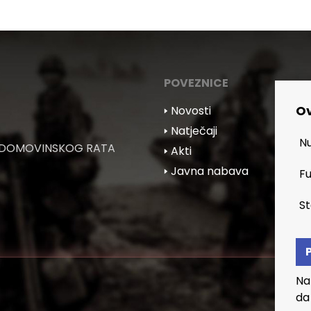
POVEZNICE
Ov
🢒 Novosti
🢒 Natječaji
Nu
 DOMOVINSKOG RATA
🢒 Akti
🢒 Javna nabava
Fu
St
Na
da