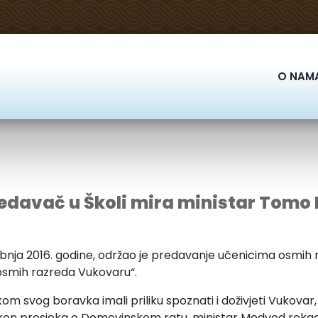
O NAM
edavač u Školi mira ministar Tom
bnja 2016. godine, održao je predavanje učenicima osmih ra
 osmih razreda Vukovaru“.
m svog boravka imali priliku spoznati i doživjeti Vukovar,
eli. Nakon presjeka o Domovinskom ratu, ministar Medved r