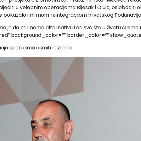
bijediti u velebnim operacijama Bljesak i Oluja, osloboditi o
e pokazalo i mirnom reintegracijom hrvatskog Podunavlja
a je da mir nema alternativu i da sve što u životu činim
fined” background_color=”” border_color=”” show_quot
anja učenicima osmih razreda.