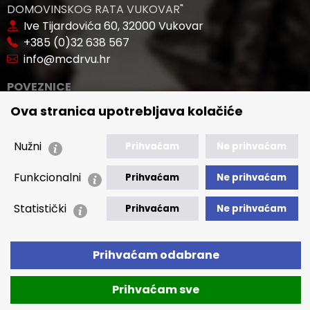
DOMOVINSKOG RATA VUKOVAR"
Ive Tijardovića 60, 32000 Vukovar
+385 (0)32 638 567
info@mcdrvu.hr
POVEZNICE
Ova stranica upotrebljava kolačiće
🢒 Novosti
🢒 Natječaji
Nužni
Prihvaćam
Ne prihvaćam
🢒 Akti
🢒 Javna nabava
Funkcionalni
Prihvaćam
Ne prihvaćam
🢒 Izvještaji
Statistički
Prihvaćam
Ne prihvaćam
🢒 Polica Privatnosti
🢒 Izjava o pristupačnosti
Prihvaćam odabrane
Prihvaćam sve