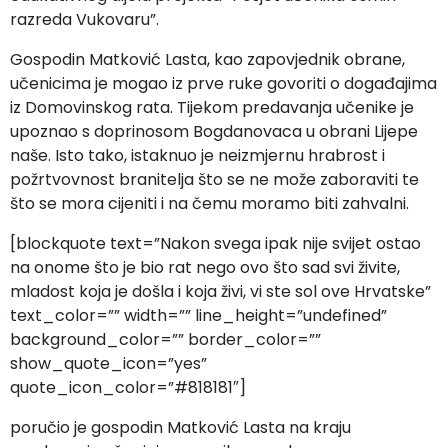
razreda Vukovaru”.
Gospodin Matković Lasta, kao zapovjednik obrane,
učenicima je mogao iz prve ruke govoriti o događajima
iz Domovinskog rata. Tijekom predavanja učenike je
upoznao s doprinosom Bogdanovaca u obrani Lijepe
naše. Isto tako, istaknuo je neizmjernu hrabrost i
požrtvovnost branitelja što se ne može zaboraviti te
što se mora cijeniti i na čemu moramo biti zahvalni.
[blockquote text=”Nakon svega ipak nije svijet ostao
na onome što je bio rat nego ovo što sad svi živite,
mladost koja je došla i koja živi, vi ste sol ove Hrvatske”
text_color=”” width=”” line_height=”undefined”
background_color=”” border_color=””
show_quote_icon=”yes”
quote_icon_color=”#818181″]
poručio je gospodin Matković Lasta na kraju