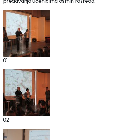
predavanja učenicima osmih razreda.
01
02