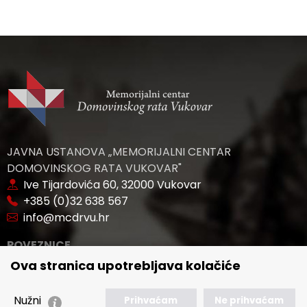
JAVNA USTANOVA „MEMORIJALNI CENTAR
DOMOVINSKOG RATA VUKOVAR"
Ive Tijardovića 60, 32000 Vukovar
+385 (0)32 638 567
info@mcdrvu.hr
POVEZNICE
Ova stranica upotrebljava kolačiće
🢒 Novosti
🢒 Natječaji
Nužni
Prihvaćam
Ne prihvaćam