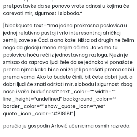
pretpostavke da se ponovo vrate odnosi u kojima će
carevati mir, sigurnost i sloboda.“
[blockquote text=”Ima jedna prekrasna poslovica u
jednoj relativno pustoj i vrlo interesantnoj afričkoj
zemlji, zove se Čad, a ona kaže: Ništa od drugih ne želim
nego da gledaju mene mojim očima. Ja vama tu
poslovicu hoću reći iz jednostavnog razloga. Njezin je
smisao da zapravo ljudi žele da se jednako vi ponašate
prema njima kako bi se oni željeli ponašati prema sebi i
prema vama. Ako to budete činili, bit ćete dobri ljudi, a
dobri ljudi će znati održati mir, slobodu i sigurnost zbog
naše i vaše budućnosti” text_color=”” width=””
line_height=”undefined” background_color=””
border_color=”” show_quote_icon=”yes”
quote_icon_color=”#818181″]
poručio je gospodin Arlović učenicima osmih razreda.