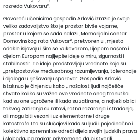
razreda Vukovaru“.
Govoreći učenicima gospodin Arlović izrazio je svoje
veliko zadovoljstvo što je prostor bivše vojarne,
prostor u kojem se sada nalazi „Memorijalni centar
Domovinskog rata Vukovar“, pretvoren u „mjesto
odakle isijavaju i šire se Vukovarom, Lijepom našom i
cijelom Europom najljepše ideje o miru, sigurnosti i
stabilnosti“. Te ideje predstavljaju vrednote koje su
„pretpostavke međusobnog razumijevanja, tolerancije
i dijaloga u rješavanju sporova“. Gospodin Arlović
istaknuo je činjenicu kako „ nažalost ljudi najčešće
shvate koliko su važne ove vrednote onog trenutka
kad su one ugrožene ili kada su zatirane, a najteži oblici
takvog zatiranja su ratovi, ratna razaranja i stradanja,
ali mogu biti vezani i uz elementarne i druge
katastrofe I to su slučajevi kada su ljudi i pojedinačno i
kolektivno spremni se odreći dijela svojih ljudskih prava
i sloboda, pa makar privremeno da bi stvorili