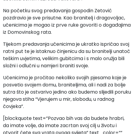
Na početku svog predavanja gospodin Zetović
pozdravio je sve prisutne. Kao branitelj i dragovoljac,
učenicima je mogao iz prve ruke govoriti o događajima
iz Domovinskog rata.
Tijekom predavanja učenicima je ukratko ispričao svoj
ratni put te je istaknuo činjenicu da su branitelji unatoč
teškim uvjetima, velikim gubitcima i s malo oružja bili
složni i odlučni u namjeri braniti svoje.
Učenicima je pročitao nekoliko svojih pjesama koje je
posvetio svojem domu, braniteljima, ali i nadi za bolje
sutra što je ostvarivo jedino ako budemo slijedili poruku
njegova stiha “Vjerujem u mir, slobodu, u radnog
čovjeka”.
[blockquote text=”Pozvao bih vas da budete hrabri,
da imate volje, da imate zacrtan svoj cilj u životu i
otvorit ćete sva vrata ovoga svijeta” text_color=””