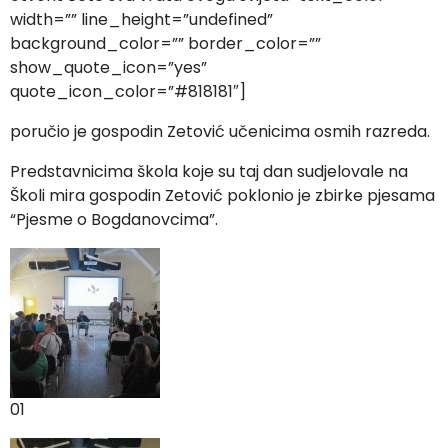
width=”” line_height=”undefined”
background_color=”” border_color=””
show_quote_icon=”yes”
quote_icon_color=”#818181″]
poručio je gospodin Zetović učenicima osmih razreda.
Predstavnicima škola koje su taj dan sudjelovale na
Školi mira gospodin Zetović poklonio je zbirke pjesama
“Pjesme o Bogdanovcima”.
01