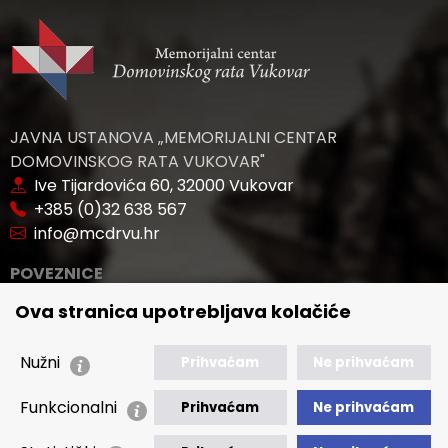
JAVNA USTANOVA „MEMORIJALNI CENTAR
DOMOVINSKOG RATA VUKOVAR"
Ive Tijardovića 60, 32000 Vukovar
+385 (0)32 638 567
info@mcdrvu.hr
POVEZNICE
Ova stranica upotrebljava kolačiće
🢒 Novosti
🢒 Natječaji
Nužni
Prihvaćam
Ne prihvaćam
🢒 Akti
🢒 Javna nabava
Funkcionalni
Prihvaćam
Ne prihvaćam
🢒 Izvještaji