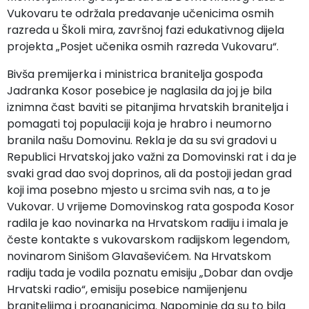
Vukovaru te održala predavanje učenicima osmih
razreda u Školi mira, završnoj fazi edukativnog dijela
projekta „Posjet učenika osmih razreda Vukovaru“.
Bivša premijerka i ministrica branitelja gospođa
Jadranka Kosor posebice je naglasila da joj je bila
iznimna čast baviti se pitanjima hrvatskih branitelja i
pomagati toj populaciji koja je hrabro i neumorno
branila našu Domovinu. Rekla je da su svi gradovi u
Republici Hrvatskoj jako važni za Domovinski rat i da je
svaki grad dao svoj doprinos, ali da postoji jedan grad
koji ima posebno mjesto u srcima svih nas, a to je
Vukovar. U vrijeme Domovinskog rata gospođa Kosor
radila je kao novinarka na Hrvatskom radiju i imala je
česte kontakte s vukovarskom radijskom legendom,
novinarom Sinišom Glavaševićem. Na Hrvatskom
radiju tada je vodila poznatu emisiju „Dobar dan ovdje
Hrvatski radio“, emisiju posebice namijenjenu
braniteljima i prognanicima. Napominje da su to bila