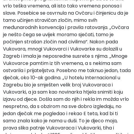
vrlo teška vremena, ali isto tako vremena ponosa i
slave. Posebice se osvrnula na Ovčaru i činjenicu da je
tamo učinjen stravičan zločin, mimo svih
međunarodnih konvencija i pravila ratovanja. „Ovčara
je nešto čega se uvijek moramo sjećati, tamo je
počinjen strašan zločin nad civilima“. Nakon pada
Vukovara, mnogi Vukovarci i Vukovarke su dolazili u
Zagreb i imala je neposredne susrete s njima. „Mnoge
Vukovarce pamtim iz tih vremena, a s nekima sam
ostvarila i prijateljstva. Posebno me taknuo jedan, tada
dječak, oko 10-ak godina. „U hotelu Internacional u
Zagrebu bio je smješten velik broj Vukovaraca i
Vukovarki, a ja sam kao novinarka htjela snimiti koju
izjavu od djece. Došla sam do njih i rekla im možda vrlo
nespretno, da s obzirom na sve dobro izgledaju, no
jedan dječak me pogledao i rekao E teta, kad bi ti
samo znala kako je nama u duši. To je djeco moja,
prava slika patnje Vukovaraca i Vukovarki, tiha i