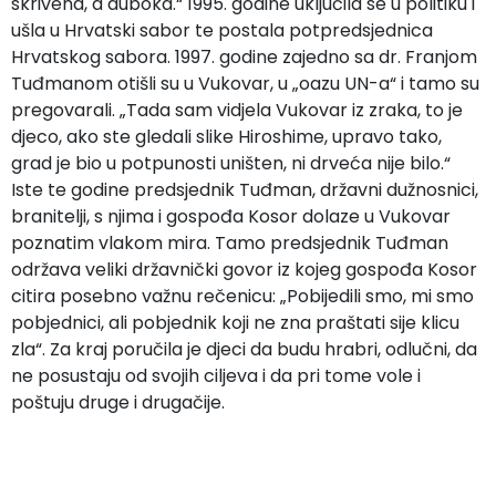
skrivena, a duboka.“ 1995. godine uključila se u politiku i
ušla u Hrvatski sabor te postala potpredsjednica
Hrvatskog sabora. 1997. godine zajedno sa dr. Franjom
Tuđmanom otišli su u Vukovar, u „oazu UN-a“ i tamo su
pregovarali. „Tada sam vidjela Vukovar iz zraka, to je
djeco, ako ste gledali slike Hiroshime, upravo tako,
grad je bio u potpunosti uništen, ni drveća nije bilo.“
Iste te godine predsjednik Tuđman, državni dužnosnici,
branitelji, s njima i gospođa Kosor dolaze u Vukovar
poznatim vlakom mira. Tamo predsjednik Tuđman
održava veliki državnički govor iz kojeg gospođa Kosor
citira posebno važnu rečenicu: „Pobijedili smo, mi smo
pobjednici, ali pobjednik koji ne zna praštati sije klicu
zla“. Za kraj poručila je djeci da budu hrabri, odlučni, da
ne posustaju od svojih ciljeva i da pri tome vole i
poštuju druge i drugačije.