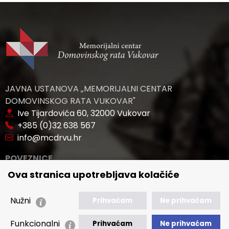
JAVNA USTANOVA „MEMORIJALNI CENTAR
DOMOVINSKOG RATA VUKOVAR"
Ive Tijardovića 60, 32000 Vukovar
+385 (0)32 638 567
info@mcdrvu.hr
POVEZNICE
Ova stranica upotrebljava kolačiće
🢒 Novosti
🢒 Natječaji
Nužni
Prihvaćam
Ne prihvaćam
🢒 Akti
🢒 Javna nabava
Funkcionalni
Prihvaćam
Ne prihvaćam