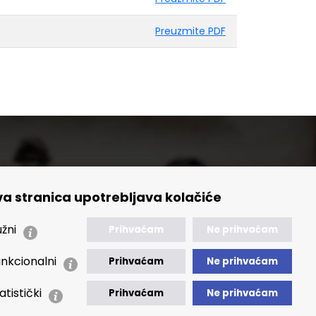
Preuzmite PDF
a stranica upotrebljava kolačiće
🢒 Izvještaji
🢒 Polica Privatnosti
žni
Prihvaćam
Ne prihvaćam
🢒 Izjava o pristupačnosti
nkcionalni
Prihvaćam
Ne prihvaćam
atistički
Prihvaćam
Ne prihvaćam