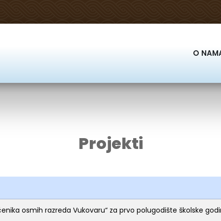
O NAM
Projekti
učenika osmih razreda Vukovaru“ za prvo polugodište školske god