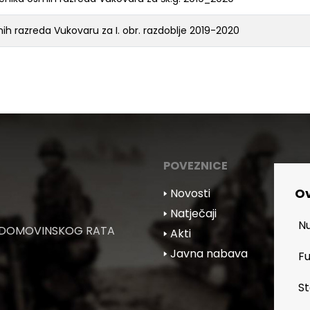
ih razreda Vukovaru za I. obr. razdoblje 2019-2020
POVEZNICE
Ov
🢒 Novosti
🢒 Natječaji
Nu
 DOMOVINSKOG RATA
🢒 Akti
🢒 Javna nabava
Fu
St