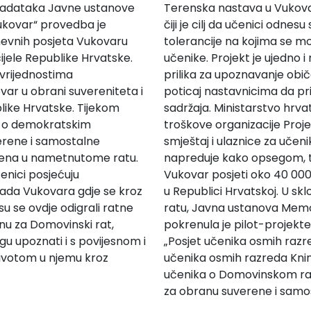
zadataka Javne ustanove
Terenska nastava u Vukov
ukovar“ provedba je
čiji je cilj da učenici odne
evnih posjeta Vukovaru
tolerancije na kojima se m
ijele Republike Hrvatske.
učenike. Projekt je ujedno i
 vrijednostima
prilika za upoznavanje običaj
var u obrani suvereniteta i
poticaj nastavnicima da prim
blike Hrvatske. Tijekom
sadržaja. Ministarstvo hrva
e o demokratskim
troškove organizacije Projek
verene i samostalne
smještaj i ulaznice za učeni
jena u nametnutome ratu.
napreduje kako opsegom, ta
enici posjećuju
Vukovar posjeti oko 40 000 u
ada Vukovara gdje se kroz
u Republici Hrvatskoj. U 
u se ovdje odigrali ratne
ratu, Javna ustanova Memo
anu za Domovinski rat,
pokrenula je pilot-projekt
gu upoznati i s povijesnom i
„Posjet učenika osmih razre
ivotom u njemu kroz
učenika osmih razreda Kninu“
učenika o Domovinskom rat
za obranu suverene i samo