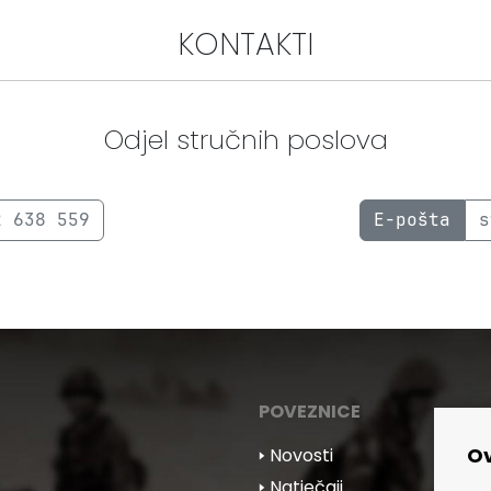
KONTAKTI
Odjel stručnih poslova
2 638 559
E-pošta
s
POVEZNICE
Ov
🢒 Novosti
🢒 Natječaji