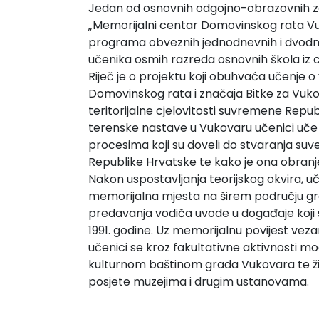
Jedan od osnovnih odgojno-obrazovnih 
„Memorijalni centar Domovinskog rata V
programa obveznih jednodnevnih i dvodn
učenika osmih razreda osnovnih škola iz c
Riječ je o projektu koji obuhvaća učenje o
Domovinskog rata i značaja Bitke za Vuko
teritorijalne cjelovitosti suvremene Repu
terenske nastave u Vukovaru učenici uč
procesima koji su doveli do stvaranja su
Republike Hrvatske te kako je ona obran
Nakon uspostavljanja teorijskog okvira, uč
memorijalna mjesta na širem području gr
predavanja vodiča uvode u događaje koji s
1991. godine. Uz memorijalnu povijest vez
učenici se kroz fakultativne aktivnosti mo
kulturnom baštinom grada Vukovara te ž
posjete muzejima i drugim ustanovama.