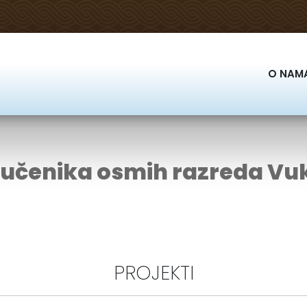
O NAM
 učenika osmih razreda V
PROJEKTI