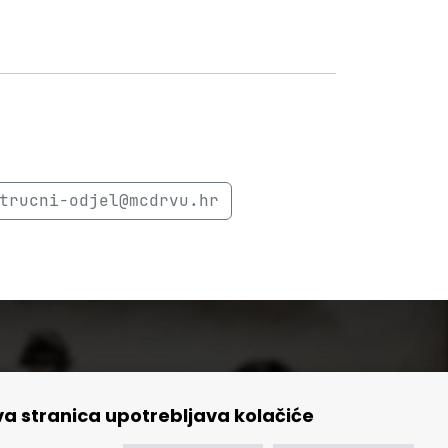
trucni-odjel@mcdrvu.hr
a stranica upotrebljava kolačiće
🢒 Izvještaji
🢒 Polica Privatnosti