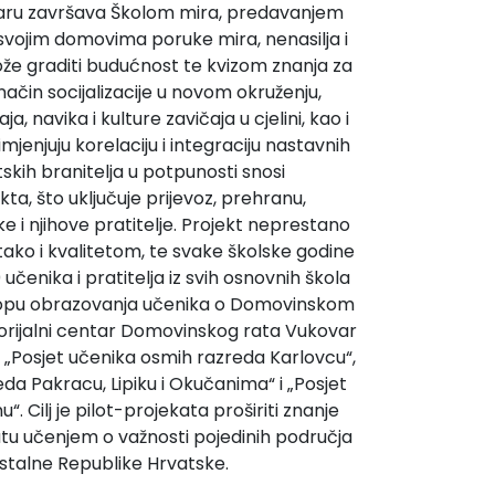
aru završava Školom mira, predavanjem
su svojim domovima poruke mira, nenasilja i
ože graditi budućnost te kvizom znanja za
 način socijalizacije u novom okruženju,
a, navika i kulture zavičaja u cjelini, kao i
jenjuju korelaciju i integraciju nastavnih
tskih branitelja u potpunosti snosi
ta, što uključuje prijevoz, prehranu,
ke i njihove pratitelje. Projekt neprestano
ko i kvalitetom, te svake školske godine
čenika i pratitelja iz svih osnovnih škola
sklopu obrazovanja učenika o Domovinskom
rijalni centar Domovinskog rata Vukovar
e „Posjet učenika osmih razreda Karlovcu“,
da Pakracu, Lipiku i Okučanima“ i „Posjet
. Cilj je pilot-projekata proširiti znanje
u učenjem o važnosti pojedinih područja
stalne Republike Hrvatske.