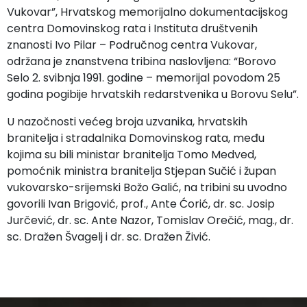
Vukovar”, Hrvatskog memorijalno dokumentacijskog
centra Domovinskog rata i Instituta društvenih
znanosti Ivo Pilar – Područnog centra Vukovar,
održana je znanstvena tribina naslovljena: “Borovo
Selo 2. svibnja 1991. godine – memorijal povodom 25
godina pogibije hrvatskih redarstvenika u Borovu Selu”.
U nazočnosti većeg broja uzvanika, hrvatskih
branitelja i stradalnika Domovinskog rata, među
kojima su bili ministar branitelja Tomo Medved,
pomoćnik ministra branitelja Stjepan Sučić i župan
vukovarsko-srijemski Božo Galić, na tribini su uvodno
govorili Ivan Brigović, prof., Ante Ćorić, dr. sc. Josip
Jurčević, dr. sc. Ante Nazor, Tomislav Orečić, mag., dr.
sc. Dražen Švagelj i dr. sc. Dražen Živić.