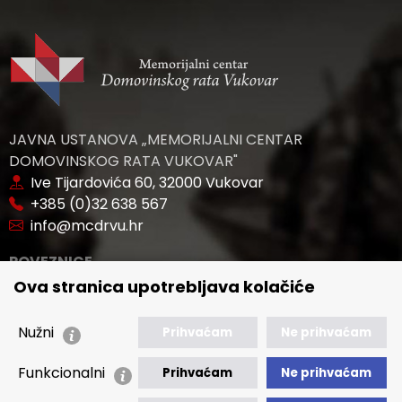
JAVNA USTANOVA „MEMORIJALNI CENTAR
DOMOVINSKOG RATA VUKOVAR"
Ive Tijardovića 60, 32000 Vukovar
+385 (0)32 638 567
info@mcdrvu.hr
POVEZNICE
Ova stranica upotrebljava kolačiće
🢒 Novosti
🢒 Natječaji
Nužni
Prihvaćam
Ne prihvaćam
🢒 Akti
Funkcionalni
Prihvaćam
Ne prihvaćam
🢒 Javna nabava