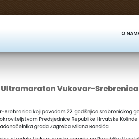
O NAM
Ultramaraton Vukovar-Srebrenica
r-Srebrenica koji povodom 22. godišnjice srebreničkog ge
kroviteljstvom Predsjednice Republike Hrvatske Kolinde 
gradonačelnika grada Zagreba Milana Bandića.
vino stradale tijekom srpske agresije na Republiku Hrvats