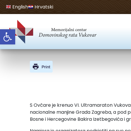
English
Hrvatski
Open toolbar
S Ovčare je krenuo VI. Ultramaraton Vukova
nacionalne manjine Grada Zagreba, a pod po
Bosne i Hercegovine Bakira Izetbegovića i 
Namjera je organizatora podsjetiti na sve ne