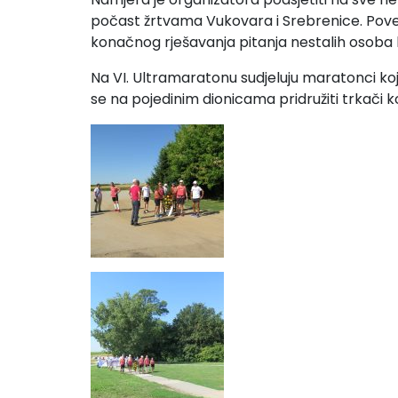
počast žrtvama Vukovara i Srebrenice. Povezi
konačnog rješavanja pitanja nestalih osoba ka
Na VI. Ultramaratonu sudjeluju maratonci ko
se na pojedinim dionicama pridružiti trkači k