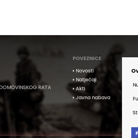
POVEZNICE
Ov
🢒 Novosti
🢒 Natječaji
Nu
 DOMOVINSKOG RATA
🢒 Akti
🢒 Javna nabava
Fu
St