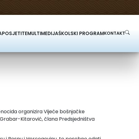
A
POSJETITE
MULTIMEDIJA
ŠKOLSKI PROGRAM
KONTAKT
nocida organizira Vijeće bošnjačke
Grabar-Kitarović, člana Predsjedništva
ku i Bosnu i Hercegovinu, te posebno odati