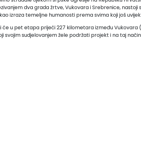
vanjem dva grada žrtve, Vukovara i Srebrenice, nastoji se 
o izraza temeljne humanosti prema svima koji još uvijek ne 
ji će u pet etapa prijeći 227 kilometara između Vukovara 
oji svojim sudjelovanjem žele podržati projekt i na taj nač