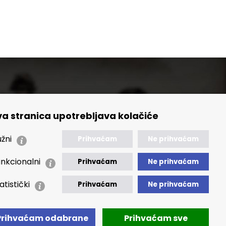
a stranica upotrebljava kolačiće
🢒 Izvještaji
🢒 Polica Privatnosti
žni
Prihvaćam
Ne prihvaćam
🢒 Izjava o pristupačnosti
nkcionalni
Prihvaćam
Ne prihvaćam
atistički
Prihvaćam
Ne prihvaćam
Prihvaćam odabrane
Prihvaćam sve