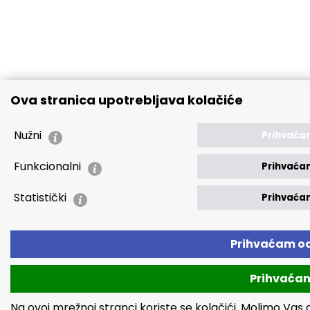
Ova stranica upotrebljava kolačiće
Nužni
Prihvaća
Funkcionalni
Prihvaća
Statistički
Prihvaća
Prihvaćam o
Prihvaća
Na ovoj mrežnoj stranci koriste se kolačići. Molimo Vas