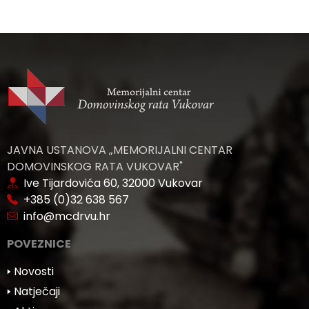
JAVNA USTANOVA „MEMORIJALNI CENTAR
DOMOVINSKOG RATA VUKOVAR"
Ive Tijardovića 60, 32000 Vukovar
+385 (0)32 638 567
info@mcdrvu.hr
POVEZNICE
🢒 Novosti
🢒 Natječaji