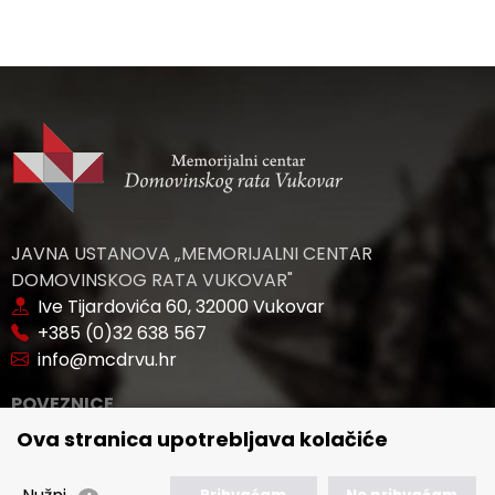
JAVNA USTANOVA „MEMORIJALNI CENTAR
DOMOVINSKOG RATA VUKOVAR"
Ive Tijardovića 60, 32000 Vukovar
+385 (0)32 638 567
info@mcdrvu.hr
POVEZNICE
Ova stranica upotrebljava kolačiće
🢒 Novosti
🢒 Natječaji