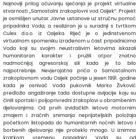
Najnoviji prilog očuvanju sjećanja je projekt virtualne
stvarnosti „Samostalni zrakoplovni vod Osijek“. Projekt
je osmišljen unutar Javne ustanove uz stručnu pomoć
pripadnika Voda, a realiziran je u suradnji s tvrtkom
Culex d.o.o. iz Osijeka. Riječ je o jedinstvenom
virtualnom spomeniku izrađenom u čast pripadnicima
Voda koji su svojim neustrašivim letovima iskazali
humanitaran karakter i pružili otpor znatno
nadmoćnijoj agresorskoj sili kada je to bilo
najpotrebnije. Nevjerojatna priča o Samostalnom
zrakoplovnom vodu Osijek počinje u jesen 1991. godine
kada je osnivač Voda pukovnik Marko Živković
predložio angažiranje tada dostupne avijacije koju su
činili sportski i poljoprivredni zrakoplovi u obrambenim
djelovanjima. Od prvih izviđačkih letova motornim
zmajem i zračnih snimanja neprijateljskih položaja
početkom listopada do humanitarnih noćnih letova i
borbenih djelovanja nije proteklo mnogo. U iznimno
kratkom vremenu pripadnici Voda su od