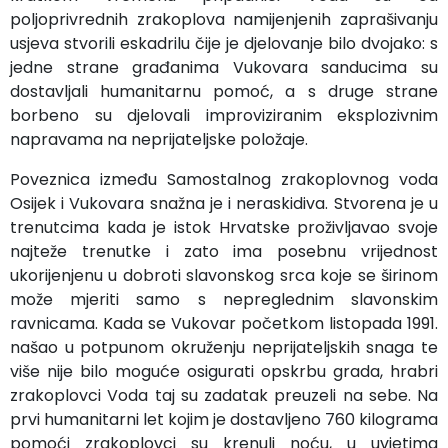
poljoprivrednih zrakoplova namijenjenih zaprašivanju
usjeva stvorili eskadrilu čije je djelovanje bilo dvojako: s
jedne strane građanima Vukovara sanducima su
dostavljali humanitarnu pomoć, a s druge strane
borbeno su djelovali improviziranim eksplozivnim
napravama na neprijateljske položaje.
Poveznica između Samostalnog zrakoplovnog voda
Osijek i Vukovara snažna je i neraskidiva. Stvorena je u
trenutcima kada je istok Hrvatske proživljavao svoje
najteže trenutke i zato ima posebnu vrijednost
ukorijenjenu u dobroti slavonskog srca koje se širinom
može mjeriti samo s nepreglednim slavonskim
ravnicama. Kada se Vukovar početkom listopada 1991.
našao u potpunom okruženju neprijateljskih snaga te
više nije bilo moguće osigurati opskrbu grada, hrabri
zrakoplovci Voda taj su zadatak preuzeli na sebe. Na
prvi humanitarni let kojim je dostavljeno 760 kilograma
pomoći zrakoplovci su krenuli noću, u uvjetima