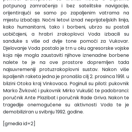
potpunog zamračenja i bez satelitske navigacije,
orijentirajući se samo po zapaljenim vatrama na
mjestu izbačaja. Noćni letovi iznad neprijateljskih linija,
kako humanitarni, tako i borbeni, ubrzo su postali
uobičajeni, a hrabri zrakoplovci Voda izbacili su
sanduke s više od dvije tone pomoći za Vukovar.
Djelovanje Voda postalo je trn u oku agresorske vojske
koja nije mogla zaustaviti njihove iznenadne borbene
nalete te je na ove prostore dopremljen tada
najsuvremeniji protuzrakoplovni sustav. Nakon više
ispaljenih raketa jedna je pronašla cilj 2. prosinca 1991. u
blizini Otoka kraj Vinkovaca. Poginuli su piloti: pukovnik
Marko Živković i pukovnik Mirko Vukušić te padobranci:
poručnik Ante Plazibat i poručnik Rade Griva. Nakon te
tragedije onemogućene su aktivnosti Voda te je
demobiliziran u svibnju 1992. godine.
[gmedia id=2]