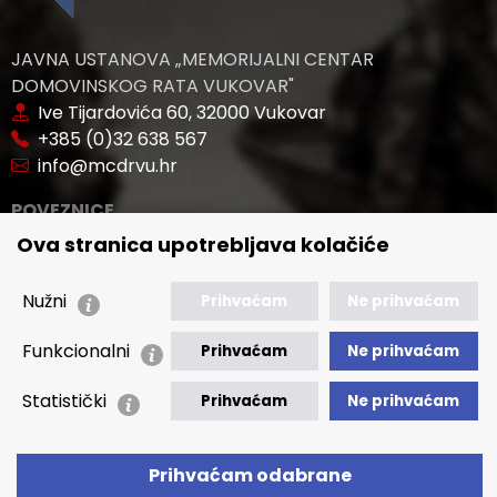
JAVNA USTANOVA „MEMORIJALNI CENTAR
DOMOVINSKOG RATA VUKOVAR"
Ive Tijardovića 60, 32000 Vukovar
+385 (0)32 638 567
info@mcdrvu.hr
POVEZNICE
Ova stranica upotrebljava kolačiće
🢒 Novosti
🢒 Natječaji
Nužni
Prihvaćam
Ne prihvaćam
🢒 Akti
Funkcionalni
🢒 Javna nabava
Prihvaćam
Ne prihvaćam
Statistički
🢒 Izvještaji
Prihvaćam
Ne prihvaćam
🢒 Polica Privatnosti
🢒 Izjava o pristupačnosti
Prihvaćam odabrane