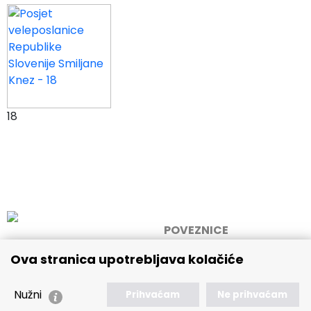
18
POVEZNICE
JAVNA USTANOVA
🢒 Novosti
Ova stranica upotrebljava kolačiće
„MEMORIJALNI CENTAR
🢒 Natječaji
DOMOVINSKOG RATA
Nužni
Prihvaćam
Ne prihvaćam
VUKOVAR"
🢒 Akti