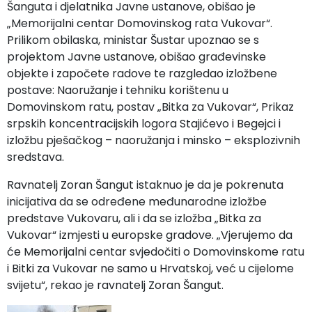
Šanguta i djelatnika Javne ustanove, obišao je
„Memorijalni centar Domovinskog rata Vukovar“.
Prilikom obilaska, ministar Šustar upoznao se s
projektom Javne ustanove, obišao građevinske
objekte i započete radove te razgledao izložbene
postave: Naoružanje i tehniku korištenu u
Domovinskom ratu, postav „Bitka za Vukovar“, Prikaz
srpskih koncentracijskih logora Stajićevo i Begejci i
izložbu pješačkog – naoružanja i minsko – eksplozivnih
sredstava.
Ravnatelj Zoran Šangut istaknuo je da je pokrenuta
inicijativa da se određene međunarodne izložbe
predstave Vukovaru, ali i da se izložba „Bitka za
Vukovar“ izmjesti u europske gradove. „Vjerujemo da
će Memorijalni centar svjedočiti o Domovinskome ratu
i Bitki za Vukovar ne samo u Hrvatskoj, već u cijelome
svijetu“, rekao je ravnatelj Zoran Šangut.