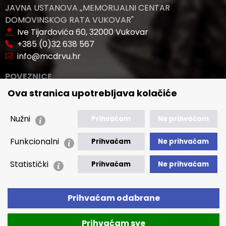
JAVNA USTANOVA „MEMORIJALNI CENTAR
DOMOVINSKOG RATA VUKOVAR"
Ive Tijardovića 60, 32000 Vukovar
+385 (0)32 638 567
info@mcdrvu.hr
POVEZNICE
Ova stranica upotrebljava kolačiće
🢒 Novosti
🢒 Natječaji
Nužni
Prihvaćam
Ne prihvaćam
🢒 Akti
🢒 Javna nabava
Funkcionalni
Prihvaćam
Ne prihvaćam
🢒 Izvještaji
Statistički
Prihvaćam
Ne prihvaćam
🢒 Polica Privatnosti
🢒 Izjava o pristupačnosti
Prihvaćam odabrane
Prihvaćam sve