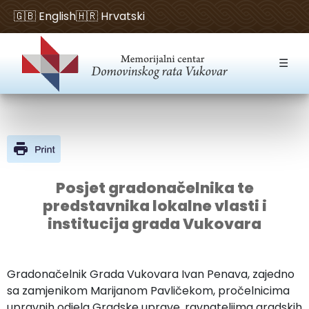
🇬🇧 English
🇭🇷 Hrvatski
Open toolbar
☰
Posjet gradonačelnika te
predstavnika lokalne vlasti i
institucija grada Vukovara
Gradonačelnik Grada Vukovara Ivan Penava, zajedno
sa zamjenikom Marijanom Pavličekom, pročelnicima
upravnih odjela Gradske uprave, ravnateljima gradskih