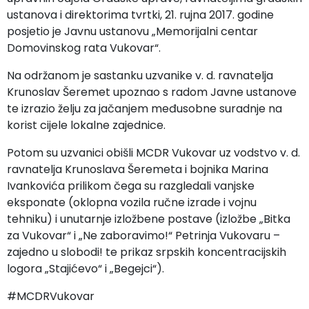
ustanova i direktorima tvrtki, 21. rujna 2017. godine
posjetio je Javnu ustanovu „Memorijalni centar
Domovinskog rata Vukovar“.
Na održanom je sastanku uzvanike v. d. ravnatelja
Krunoslav Šeremet upoznao s radom Javne ustanove
te izrazio želju za jačanjem međusobne suradnje na
korist cijele lokalne zajednice.
Potom su uzvanici obišli MCDR Vukovar uz vodstvo v. d.
ravnatelja Krunoslava Šeremeta i bojnika Marina
Ivankovića prilikom čega su razgledali vanjske
eksponate (oklopna vozila ručne izrade i vojnu
tehniku) i unutarnje izložbene postave (izložbe „Bitka
za Vukovar“ i „Ne zaboravimo!“ Petrinja Vukovaru –
zajedno u slobodi! te prikaz srpskih koncentracijskih
logora „Stajićevo“ i „Begejci“).
#MCDRVukovar