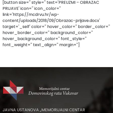
[button size='' style='' text='PREUZMI – OBRAZAC
PRIJAVE' icon='' icon_color=''
link='https://mcdrvu.hr/wp-
content/uploads/2018/09/Obrazac-prijave.docx'
target='_self' color='' hover_color='' border_color=''
hover_border_color='' background_color=''
hover_background_color='' font_style=''
font_weight='' text_align='' margin='']
JAVNA USTANOVA „MEMORIJALNI CENTAR