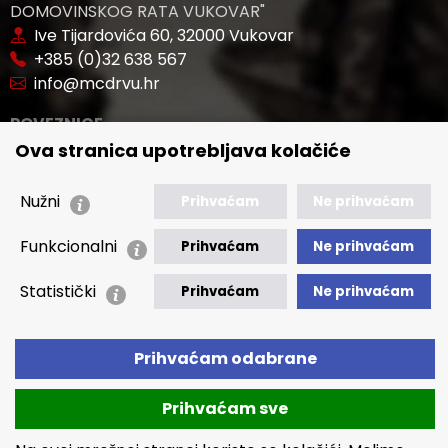
DOMOVINSKOG RATA VUKOVAR"
Ive Tijardovića 60, 32000 Vukovar
+385 (0)32 638 567
info@mcdrvu.hr
POVEZNICE
Ova stranica upotrebljava kolačiće
🢒 Novosti
🢒 Natječaji
Nužni
Prihvaćam
Ne prihvaćam
🢒 Akti
Funkcionalni
Prihvaćam
Ne prihvaćam
🢒 Javna nabava
Statistički
Prihvaćam
Ne prihvaćam
🢒 Izvještaji
🢒 Polica Privatnosti
🢒 Izjava o pristupačnosti
Prihvaćam odabrane
Prihvaćam sve