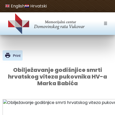
English
Hrvatski
Open toolbar
☰
Obilježavanje godišnjice smrti
hrvatskog viteza pukovnika HV-a
Marka Babića