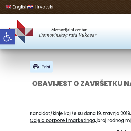
English
Hrvatski
Open toolbar
OBAVIJEST O ZAVRŠETKU N
Kandidat/kinje koji/e su dana 19. travnja 20
Odjela potpore i marketinga,
broj radnog mj