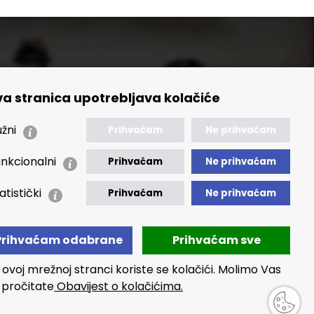
a stranica upotrebljava kolačiće
🢒 Izvještaji
🢒 Polica Privatnosti
žni
Prihvaćam
Ne prihvaćam
🢒 Izjava o pristupačnosti
nkcionalni
Prihvaćam
Ne prihvaćam
atistički
Prihvaćam
Ne prihvaćam
Prihvaćam odabrane
Prihvaćam sve
 ovoj mrežnoj stranci koriste se kolačići. Molimo Vas
 pročitate
Obavijest o kolačićima.