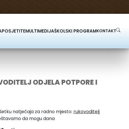
A
POSJETITE
MULTIMEDIJA
ŠKOLSKI PROGRAM
KONTAKT
ODITELJ ODJELA POTPORE I
vršetku natječaja za radno mjesto:
rukovoditelj
avještavamo da mogu dana