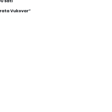
00 sati
 rata Vukovar“