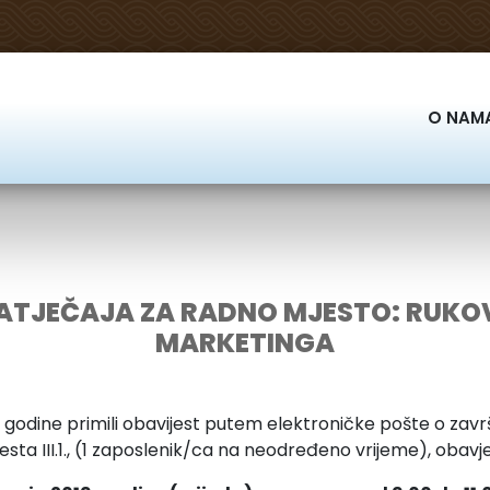
O NAM
ATJEČAJA ZA RADNO MJESTO: RUKOV
MARKETINGA
19. godine primili obavijest putem elektroničke pošte o za
esta III.1., (1 zaposlenik/ca na neodređeno vrijeme), ob