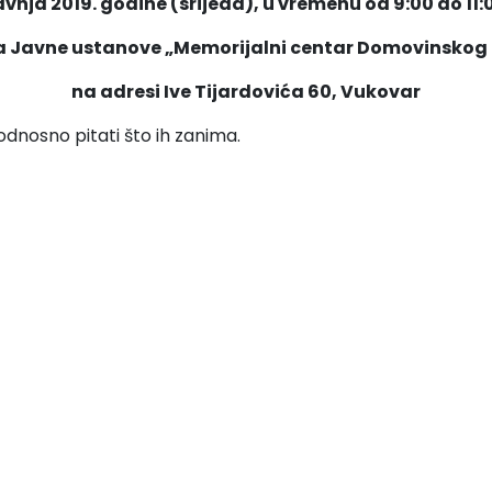
avnja 2019. godine (srijeda), u vremenu od 9:00 do 11:
a Javne ustanove „Memorijalni centar Domovinskog
na adresi Ive Tijardovića 60, Vukovar
odnosno pitati što ih zanima.