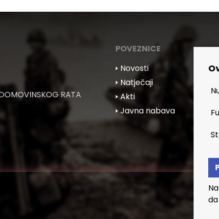
POVEZNICE
Ov
🢒 Novosti
🢒 Natječaji
Nu
 DOMOVINSKOG RATA
🢒 Akti
🢒 Javna nabava
Fu
St
Na
da