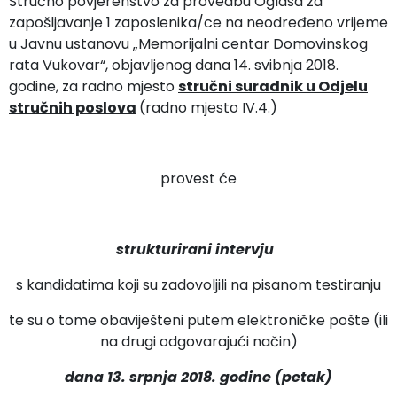
Stručno povjerenstvo za provedbu Oglasa za
zapošljavanje 1 zaposlenika/ce na neodređeno vrijeme
u Javnu ustanovu „Memorijalni centar Domovinskog
rata Vukovar“, objavljenog dana 14. svibnja 2018.
godine, za radno mjesto
stručni suradnik u Odjelu
stručnih poslova
(radno mjesto IV.4.)
provest će
strukturirani intervju
s kandidatima koji su zadovoljili na pisanom testiranju
te su o tome obaviješteni putem elektroničke pošte (ili
na drugi odgovarajući način)
dana 13. srpnja 2018. godine (petak)