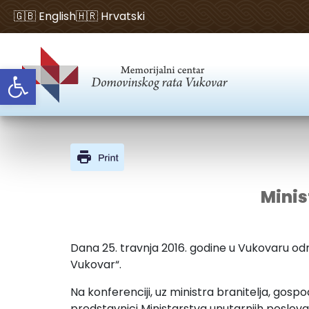
🇬🇧 English
🇭🇷 Hrvatski
Open toolbar
Minis
Dana 25. travnja 2016. godine u Vukovaru o
Vukovar“.
Na konferenciji, uz ministra branitelja, gos
predstavnici Ministarstva unutarnjih poslova,