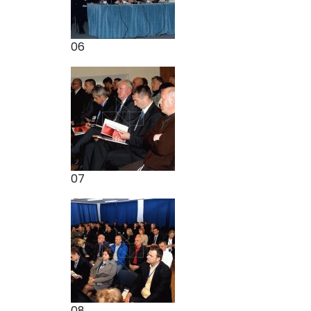
06
07
08