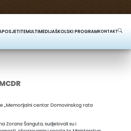
A
POSJETITE
MULTIMEDIJA
ŠKOLSKI PROGRAM
KONTAKT
u MCDR
ove „Memorijalni centar Domovinskog rata
a Zorana Šanguta, sudjelovali su i
znanosti, obrazovanja i sporta te Ministarstva