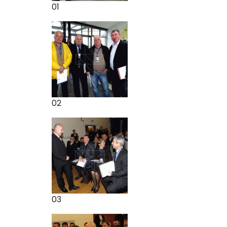
01
02
03