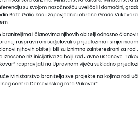
nferenciju su svojom nazočnošću uveličali i domaćini, gra
odin Božo Galić kao i zapovjednici obrane Grada Vukova
ćem.
 braniteljima i članovima njihovih obitelji odnosno člano
orenoj raspravi i oni sudjelovali s prijedlozima i smjernic
članovi njihovih obitelji bili su iznimno zainteresirani za r
e izneseno niz inicijativa za bolji rad Javne ustanove. T
ar“ raspravljati na Upravnom vijeću sukladno prijedlozim
će Ministarstvo branitelja sve projekte na kojima radi uč
jalnog centra Domovinskog rata Vukovar“.