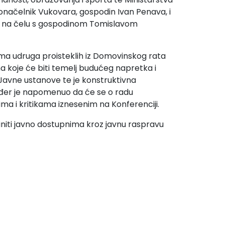
donačelnik Vukovara, gospodin Ivan Penava, i
ra na čelu s gospodinom Tomislavom
vima udruga proisteklih iz Domovinskog rata
ama koje će biti temelj budućeg napretka i
ad Javne ustanove te je konstruktivna
akođer je napomenuo da će se o radu
a i kritikama iznesenim na Konferenciji.
initi javno dostupnima kroz javnu raspravu