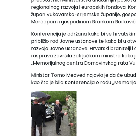
regionalnog razvoja i europskih fondova. Ko
župan Vukovarsko-srijemske županije, gosp
Merčepom i gospodinom Brankom Borkovi
Konferencija je održana kako bi se hrvatskim
približio rad Javne ustanove te kako bi u otv
razvoja Javne ustanove. Hrvatski branitelji i 
rasprava završila zaključkom ministra kako j
„Memorijalnog centra Domovinskog rata Vukov
Ministar Tomo Medved najavio je da će ubudu
kao što je bila Konferencija o radu „Memori