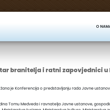
O NAM
tar branitelja i ratni zapovjednici 
držana je Konferencija o predstavljanju rada Javne ustan
podina Tomu Medveda i ravnatelja Javne ustanove, gospodin
 Ministarstva turizma, Ministarstva kulture, Ministarstva 