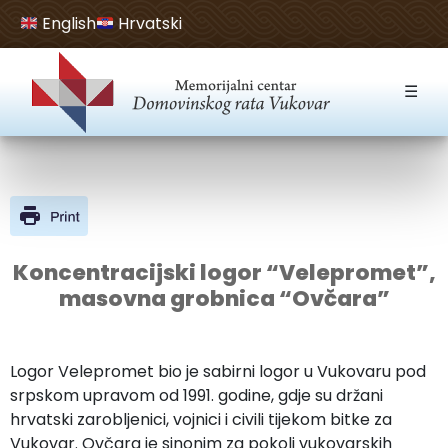
English
Hrvatski
Open toolbar
☰
Koncentracijski logor “Velepromet”,
masovna grobnica “Ovčara”
Logor Velepromet bio je sabirni logor u Vukovaru pod
srpskom upravom od 1991. godine, gdje su držani
hrvatski zarobljenici, vojnici i civili tijekom bitke za
Vukovar. Ovčara je sinonim za pokolj vukovarskih