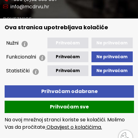
info@mcdrvu.hr
POVEZNICE
Ova stranica upotrebljava kolačiće
🢒 Novosti
🢒 Natječaji
Nužni
Prihvaćam
Ne prihvaćam
🢒 Akti
Funkcionalni
Prihvaćam
Ne prihvaćam
🢒 Javna nabava
Statistički
Prihvaćam
Ne prihvaćam
🢒 Izvještaji
🢒 Polica Privatnosti
🢒 Izjava o pristupačnosti
Prihvaćam odabrane
Prihvaćam sve
Na ovoj mrežnoj stranci koriste se kolačići. Molimo
Vas da pročitate
Obavijest o kolačićima.
Copyright © 2026 MCDRVU