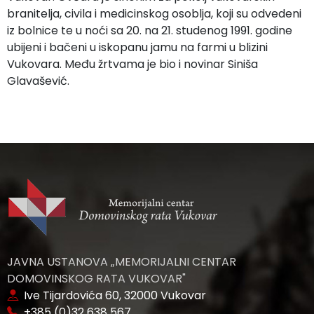
branitelja, civila i medicinskog osoblja, koji su odvedeni
iz bolnice te u noći sa 20. na 21. studenog 1991. godine
ubijeni i bačeni u iskopanu jamu na farmi u blizini
Vukovara. Među žrtvama je bio i novinar Siniša
Glavašević.
JAVNA USTANOVA „MEMORIJALNI CENTAR
DOMOVINSKOG RATA VUKOVAR"
Ive Tijardovića 60, 32000 Vukovar
+385 (0)32 638 567