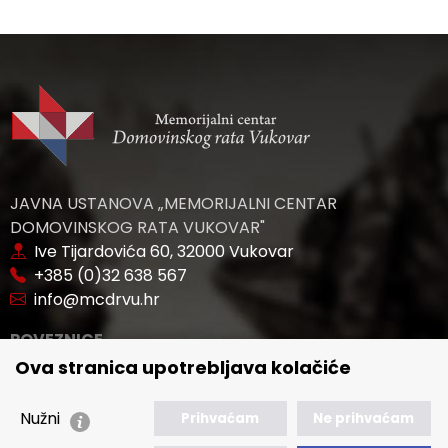
JAVNA USTANOVA „MEMORIJALNI CENTAR
DOMOVINSKOG RATA VUKOVAR"
Ive Tijardovića 60, 32000 Vukovar
+385 (0)32 638 567
info@mcdrvu.hr
POVEZNICE
Ova stranica upotrebljava kolačiće
🢒 Novosti
🢒 Natječaji
Nužni
Prihvaćam
Ne prihvaćam
🢒 Akti