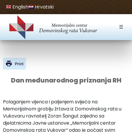
English
Hrvatski
Open toolbar
☰
Dan međunarodnog priznanja RH
Polaganjem vijenca i paljenjem svijeća na
Memorijalnom groblju žrtava iz Domovinskog rata u
Vukovaru ravnatelj Zoran Šangut zajedno sa
djelatnicima Javne ustanove „Memorijalni centar
Domovinskog rata Vukovar“ odao je počast svim