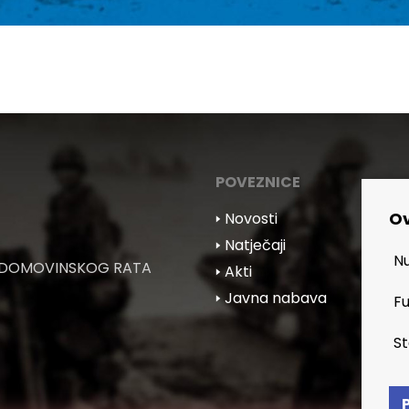
POVEZNICE
Ov
🢒 Novosti
🢒 Natječaji
Nu
 DOMOVINSKOG RATA
🢒 Akti
🢒 Javna nabava
Fu
St