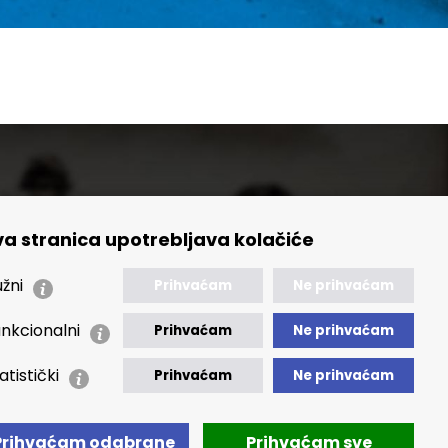
a stranica upotrebljava kolačiće
🢒 Izvještaji
🢒 Polica Privatnosti
žni
Prihvaćam
Ne prihvaćam
🢒 Izjava o pristupačnosti
nkcionalni
Prihvaćam
Ne prihvaćam
atistički
Prihvaćam
Ne prihvaćam
Prihvaćam odabrane
Prihvaćam sve