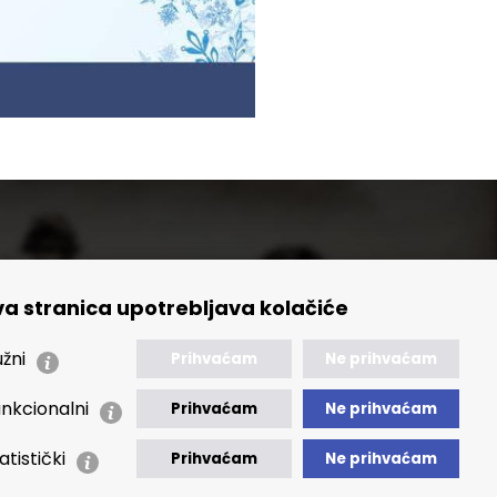
a stranica upotrebljava kolačiće
🢒 Izvještaji
🢒 Polica Privatnosti
žni
Prihvaćam
Ne prihvaćam
🢒 Izjava o pristupačnosti
nkcionalni
Prihvaćam
Ne prihvaćam
atistički
Prihvaćam
Ne prihvaćam