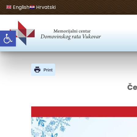
English
Hrvatski
Open toolbar
Če