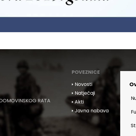
POVEZNICE
Ov
🢒 Novosti
🢒 Natječaji
Nu
 DOMOVINSKOG RATA
🢒 Akti
🢒 Javna nabava
Fu
St