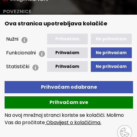
POVEZNICE
Ova stranica upotrebljava kolačiće
🢒 Novosti
🢒 Natječaji
Nužni
Prihvaćam
Ne prihvaćam
🢒 Akti
🢒 Javna nabava
Funkcionalni
Prihvaćam
Ne prihvaćam
🢒 Izvještaji
Statistički
Prihvaćam
Ne prihvaćam
🢒 Polica Privatnosti
🢒 Izjava o pristupačnosti
Prihvaćam odabrane
Prihvaćam sve
Na ovoj mrežnoj stranci koriste se kolačići. Molimo
Copyright © 2026 MCDRVU
Vas da pročitate
Obavijest o kolačićima.