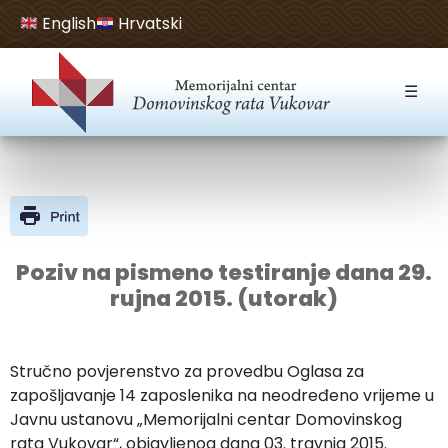
English
Hrvatski
Open toolbar
☰
Poziv na pismeno testiranje dana 29.
rujna 2015. (utorak)
Stručno povjerenstvo za provedbu Oglasa za
zapošljavanje 14 zaposlenika na neodređeno vrijeme u
Javnu ustanovu „Memorijalni centar Domovinskog
rata Vukovar“, objavljenog dana 03. travnja 2015.