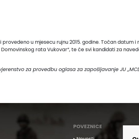
 provedeno u mjesecu rujnu 2015. godine. Točan datum i r
 Domovinskog rata Vukovar“, te će svi kandidati za naved
vjerenstvo za provedbu
oglasa za zapošljavanje
JU „MC
POVEZNICE
Ov
🢒 Novosti