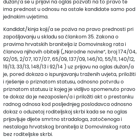
dužan/a se u prijavi na oglas pozvati na to pravo te
ima prednost u odnosu na ostale kandidate samo pod
jednakim uvjetima.
Kandidat/kinja koji/a se poziva na pravo prednosti pri
zapošljavanju u skladu sa člankom 35. Zakona o
pravima hrvatskih branitelja iz Domovinskog rata i
članova njihovih obitelji („Narodne novine“, broj 174/04,
92/05, 2/07, 107/07, 65/09, 137/09, 146/10, 55/11, 140/12,
19/13, 33/13, 148/13 i 92/14 ) uz prijavu na oglas dužan/a
je, pored dokaza o ispunjavanju traženih uvjeta, priložiti
i rješenje o priznatom statusu, odnosno potvrdu o
priznatom statusu iz kojeg je vidljivo spomenuto pravo
te dokaz da je nezaposlen/a i priložiti akt o prestanku
radnog odnosa kod posljednjeg poslodavca odnosno
dokaz o oduzetoj roditeljskoj skrbi kada se na oglas
prijavljuje dijete smrtno stradaloga, zatočenoga i
nestaloga hrvatskog branitelja iz Domovinskog rata
bez roditeljske skrbi.