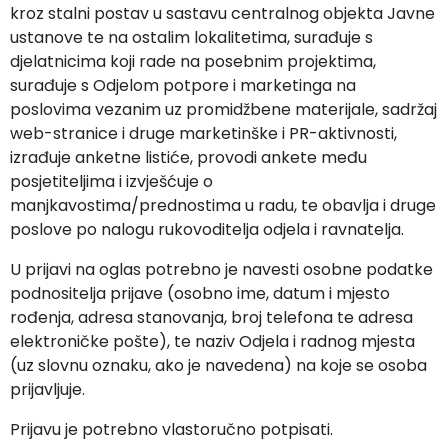
kroz stalni postav u sastavu centralnog objekta Javne
ustanove te na ostalim lokalitetima, surađuje s
djelatnicima koji rade na posebnim projektima,
surađuje s Odjelom potpore i marketinga na
poslovima vezanim uz promidžbene materijale, sadržaj
web-stranice i druge marketinške i PR-aktivnosti,
izrađuje anketne listiće, provodi ankete među
posjetiteljima i izvješćuje o
manjkavostima/prednostima u radu, te obavlja i druge
poslove po nalogu rukovoditelja odjela i ravnatelja.
U prijavi na oglas potrebno je navesti osobne podatke
podnositelja prijave (osobno ime, datum i mjesto
rođenja, adresa stanovanja, broj telefona te adresa
elektroničke pošte), te naziv Odjela i radnog mjesta
(uz slovnu oznaku, ako je navedena) na koje se osoba
prijavljuje.
Prijavu je potrebno vlastoručno potpisati.