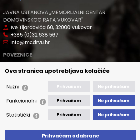
JAVNA USTANOVA „MEMORIJALNI CENTAR
DOMOVINSKOG RATA VUKOVAR"
Ive Tijardovića 60, 32000 Vukovar
+385 (0)32 638 567
info@mcdrvu.hr
POVEZNICE
🢒 Novosti
Ova stranica upotrebljava kolačiće
🢒 Natječaji
🢒 Akti
Nužni
Prihvaćam
Ne prihvaćam
🢒 Javna nabava
Funkcionalni
Prihvaćam
Ne prihvaćam
🢒 Izvještaji
Statistički
Prihvaćam
Ne prihvaćam
🢒 Polica Privatnosti
🢒 Izjava o pristupačnosti
Prihvaćam odabrane