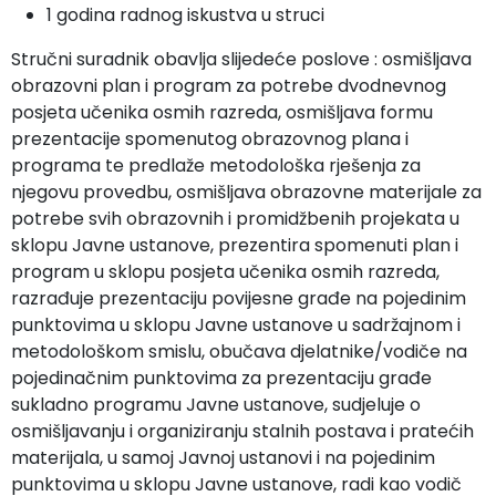
1 godina radnog iskustva u struci
Stručni suradnik obavlja slijedeće poslove : osmišljava
obrazovni plan i program za potrebe dvodnevnog
posjeta učenika osmih razreda, osmišljava formu
prezentacije spomenutog obrazovnog plana i
programa te predlaže metodološka rješenja za
njegovu provedbu, osmišljava obrazovne materijale za
potrebe svih obrazovnih i promidžbenih projekata u
sklopu Javne ustanove, prezentira spomenuti plan i
program u sklopu posjeta učenika osmih razreda,
razrađuje prezentaciju povijesne građe na pojedinim
punktovima u sklopu Javne ustanove u sadržajnom i
metodološkom smislu, obučava djelatnike/vodiče na
pojedinačnim punktovima za prezentaciju građe
sukladno programu Javne ustanove, sudjeluje o
osmišljavanju i organiziranju stalnih postava i pratećih
materijala, u samoj Javnoj ustanovi i na pojedinim
punktovima u sklopu Javne ustanove, radi kao vodič