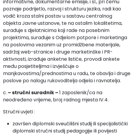
informativne, dokumentarne emisije, i sl., pri čemu
poznaje podrijetlo, razvoj i strukturu jezika, radi kao
vodič kroza stalni postav u sastavu centralnog
objekta Javne ustanove, te na ostalim lokalitetima,
surađuje s djelatnicima koji rade na posebnim
projektima, surađuje s Odjelom potpore i marketinga
na poslovima vezanim uz promidžbene materijale,
sadržaj web-stranice i druge marketinške i PR-
aktivnosti, izrađuje anketne listiće, provodi ankete
među posjetiteljima i izvješćuje o
manjkavostima/prednostima u radu, te obavlja i druge
poslove po nalogu rukovoditelja odjela i ravnatelja.
c.
– stručni suradnik –
1 zaposlenik/ca na
neodređeno vrijeme, broj radnog mjesta IV.4.
Stručni uvjeti :
završen diplomski sveučilišni studij ili specijalistički
diplomski stručni studij pedagogije ili povijesti