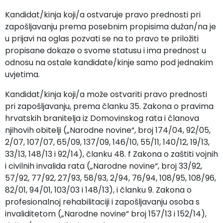
Kandidat/kinja koji/a ostvaruje pravo prednosti pri
zapošljavanju prema posebnim propisima dužan/na je
u prijavi na oglas pozvati se na to pravo te priložiti
propisane dokaze o svome statusu i ima prednost u
odnosu na ostale kandidate/kinje samo pod jednakim
uvjetima.
Kandidat/kinja koji/a može ostvariti pravo prednosti
pri zapošljavanju, prema članku 35. Zakona o pravima
hrvatskih branitelja iz Domovinskog rata i članova
njihovih obitelji („Narodne novine“, broj 174/04, 92/05,
2/07, 107/07, 65/09, 137/09, 146/10, 55/11, 140/12, 19/13,
33/13, 148/13 i 92/14), članku 48. f Zakona o zaštiti vojnih
i civilnih invalida rata („Narodne novine“, broj 33/92,
57/92, 77/92, 27/93, 58/93, 2/94, 76/94, 108/95, 108/96,
82/01, 94/01, 103/03 i 148/13), i članku 9. Zakona o
profesionalnoj rehabilitaciji i zapošljavanju osoba s
invaliditetom („Narodne novine“ broj 157/13 i 152/14),