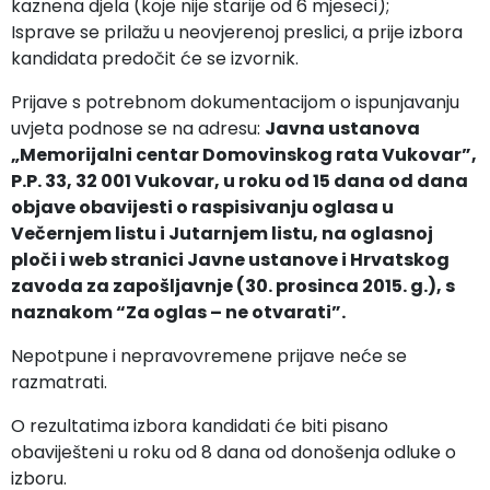
kaznena djela (koje nije starije od 6 mjeseci);
Isprave se prilažu u neovjerenoj preslici, a prije izbora
kandidata predočit će se izvornik.
Prijave s potrebnom dokumentacijom o ispunjavanju
uvjeta podnose se na adresu:
Javna ustanova
„Memorijalni centar Domovinskog rata Vukovar”,
P.P. 33, 32 001 Vukovar, u roku od 15 dana od dana
objave obavijesti o raspisivanju oglasa u
Večernjem listu i Jutarnjem listu, na oglasnoj
ploči i web stranici Javne ustanove i Hrvatskog
zavoda za zapošljavnje (30. prosinca 2015. g.), s
naznakom “Za oglas – ne otvarati”.
Nepotpune i nepravovremene prijave neće se
razmatrati.
O rezultatima izbora kandidati će biti pisano
obaviješteni u roku od 8 dana od donošenja odluke o
izboru.