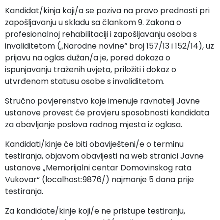
Kandidat/kinja koji/a se poziva na pravo prednosti pri
zapošljavanju u skladu sa člankom 9. Zakona o
profesionalnoj rehabilitaciji i zapošljavanju osoba s
invaliditetom („Narodne novine“ broj 157/13 i 152/14), uz
prijavu na oglas dužan/a je, pored dokaza o
ispunjavanju traženih uvjeta, priložiti i dokaz o
utvrđenom statusu osobe s invaliditetom.
Stručno povjerenstvo koje imenuje ravnatelj Javne
ustanove provest će provjeru sposobnosti kandidata
za obavljanje poslova radnog mjesta iz oglasa.
Kandidati/kinje će biti obaviješteni/e o terminu
testiranja, objavom obavijesti na web stranici Javne
ustanove „Memorijalni centar Domovinskog rata
Vukovar“ (localhost:9876/) najmanje 5 dana prije
testiranja.
Za kandidate/kinje koji/e ne pristupe testiranju,