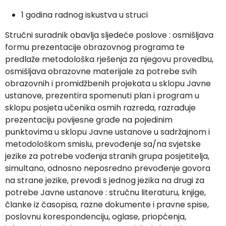
1 godina radnog iskustva u struci
Stručni suradnik obavlja sljedeće poslove : osmišljava
formu prezentacije obrazovnog programa te
predlaže metodološka rješenja za njegovu provedbu,
osmišljava obrazovne materijale za potrebe svih
obrazovnih i promidžbenih projekata u sklopu Javne
ustanove, prezentira spomenuti plan i program u
sklopu posjeta učenika osmih razreda, razrađuje
prezentaciju povijesne građe na pojedinim
punktovima u sklopu Javne ustanove u sadržajnom i
metodološkom smislu, prevođenje sa/na svjetske
jezike za potrebe vođenja stranih grupa posjetitelja,
simultano, odnosno neposredno prevođenje govora
na strane jezike, prevodi s jednog jezika na drugi za
potrebe Javne ustanove : stručnu literaturu, knjige,
članke iz časopisa, razne dokumente i pravne spise,
poslovnu korespondenciju, oglase, priopćenja,