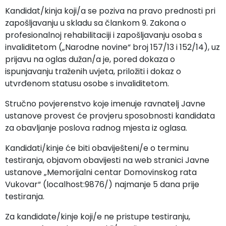
Kandidat/kinja koji/a se poziva na pravo prednosti pri
zapošljavanju u skladu sa člankom 9. Zakona o
profesionalnoj rehabilitaciji i zapošljavanju osoba s
invaliditetom („Narodne novine“ broj 157/13 i 152/14), uz
prijavu na oglas dužan/a je, pored dokaza o
ispunjavanju traženih uvjeta, priložiti i dokaz o
utvrđenom statusu osobe s invaliditetom.
Stručno povjerenstvo koje imenuje ravnatelj Javne
ustanove provest će provjeru sposobnosti kandidata
za obavljanje poslova radnog mjesta iz oglasa.
Kandidati/kinje će biti obaviješteni/e o terminu
testiranja, objavom obavijesti na web stranici Javne
ustanove „Memorijalni centar Domovinskog rata
Vukovar“ (localhost:9876/) najmanje 5 dana prije
testiranja.
Za kandidate/kinje koji/e ne pristupe testiranju,