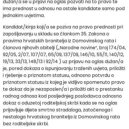
dužan/a se u prijavi na oglas pozvati na to pravo te
ima prednost u odnosu na ostale kandidate samo pod
jednakim uvjetima.
Kandidat/kinja koji/a se poziva na pravo prednosti pri
zapošljavanju u skladu sa člankom 35. Zakona o
pravima hrvatskih branitelja iz Domovinskog rata i
članova njihovih obitelji („Narodne novine“, broj 174/04,
92/05, 2/07, 107/07, 65/09, 137/09, 146/10, 55/11, 140/12,
19/13, 33/13, 148/13 i 92/14 ) uz prijavu na oglas dužan/a
je, pored dokaza o ispunjavanju traženih uvjeta, priložiti
i rješenje o priznatom statusu, odnosno potvrdu o
priznatom statusu iz kojeg je vidljivo spomenuto pravo
te dokaz da je nezaposlen/a i priložiti akt o prestanku
radnog odnosa kod posljednjeg poslodavca odnosno
dokaz o oduzetoj roditeljskoj skrbi kada se na oglas
prijavljuje dijete smrtno stradaloga, zatočenoga i
nestaloga hrvatskog branitelja iz Domovinskog rata
bez roditeljske skrbi.