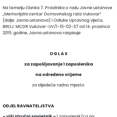
Na temelju članka 7. Pravilnika o radu Javne ustanove
„Memorijalni centar Domovinskog rata Vukovar“
(dalje: Javna ustanova) i Odluke Upravnog vijeća,
BROJ: MCDR Vukovar-UV/1-15-02-37 od 14. prosinca
2015. godine, Javna ustanova raspisuje
O G L A S
za zapošljavanje 1 zaposlenika
na određeno vrijeme
za slijedeće radno mjesto:
ODJEL RAVNATELJSTVA
– viši stručni savjetnik –
1 zaposlenik/ca na