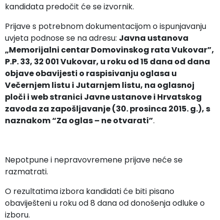
kandidata predočit će se izvornik.
Prijave s potrebnom dokumentacijom o ispunjavanju
uvjeta podnose se na adresu:
Javna ustanova
„Memorijalni centar Domovinskog rata Vukovar”,
P.P. 33, 32 001 Vukovar, u roku od 15 dana od dana
objave obavijesti o raspisivanju oglasa u
Večernjem listu i Jutarnjem listu, na oglasnoj
ploči i web stranici Javne ustanove i Hrvatskog
zavoda za zapošljavanje (30. prosinca 2015. g.), s
naznakom “Za oglas – ne otvarati”
.
Nepotpune i nepravovremene prijave neće se
razmatrati.
O rezultatima izbora kandidati će biti pisano
obaviješteni u roku od 8 dana od donošenja odluke o
izboru.