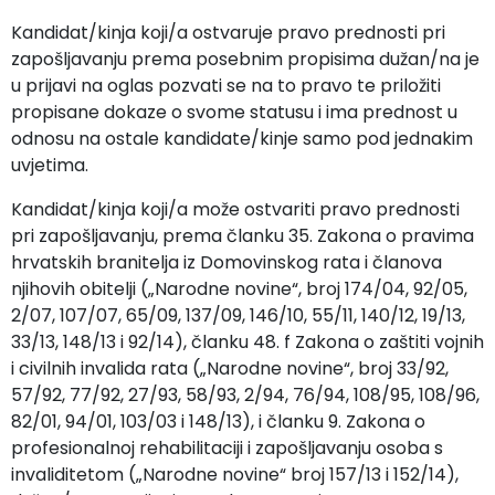
Kandidat/kinja koji/a ostvaruje pravo prednosti pri
zapošljavanju prema posebnim propisima dužan/na je
u prijavi na oglas pozvati se na to pravo te priložiti
propisane dokaze o svome statusu i ima prednost u
odnosu na ostale kandidate/kinje samo pod jednakim
uvjetima.
Kandidat/kinja koji/a može ostvariti pravo prednosti
pri zapošljavanju, prema članku 35. Zakona o pravima
hrvatskih branitelja iz Domovinskog rata i članova
njihovih obitelji („Narodne novine“, broj 174/04, 92/05,
2/07, 107/07, 65/09, 137/09, 146/10, 55/11, 140/12, 19/13,
33/13, 148/13 i 92/14), članku 48. f Zakona o zaštiti vojnih
i civilnih invalida rata („Narodne novine“, broj 33/92,
57/92, 77/92, 27/93, 58/93, 2/94, 76/94, 108/95, 108/96,
82/01, 94/01, 103/03 i 148/13), i članku 9. Zakona o
profesionalnoj rehabilitaciji i zapošljavanju osoba s
invaliditetom („Narodne novine“ broj 157/13 i 152/14),