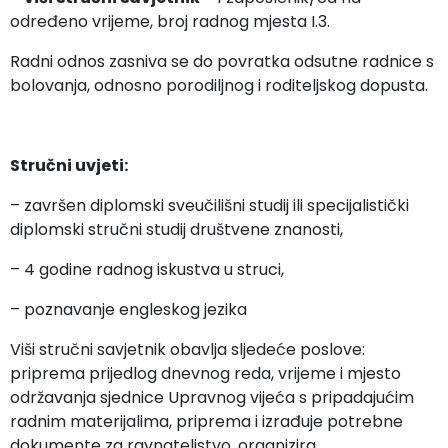
određeno vrijeme, broj radnog mjesta I.3.
Radni odnos zasniva se do povratka odsutne radnice s
bolovanja, odnosno porodiljnog i roditeljskog dopusta.
Stručni uvjeti:
– završen diplomski sveučilišni studij ili specijalistički
diplomski stručni studij društvene znanosti,
– 4 godine radnog iskustva u struci,
– poznavanje engleskog jezika
Viši stručni savjetnik obavlja sljedeće poslove:
priprema prijedlog dnevnog reda, vrijeme i mjesto
održavanja sjednice Upravnog vijeća s pripadajućim
radnim materijalima, priprema i izrađuje potrebne
dokumente za ravnateljstvo, organizira