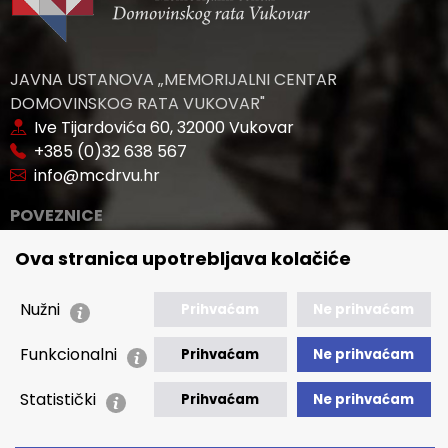
JAVNA USTANOVA „MEMORIJALNI CENTAR
DOMOVINSKOG RATA VUKOVAR"
Ive Tijardovića 60, 32000 Vukovar
+385 (0)32 638 567
info@mcdrvu.hr
POVEZNICE
🢒 Novosti
Ova stranica upotrebljava kolačiće
🢒 Natječaji
Nužni
Prihvaćam
Ne prihvaćam
🢒 Akti
🢒 Javna nabava
Funkcionalni
Prihvaćam
Ne prihvaćam
🢒 Izvještaji
Statistički
Prihvaćam
Ne prihvaćam
🢒 Polica Privatnosti
🢒 Izjava o pristupačnosti