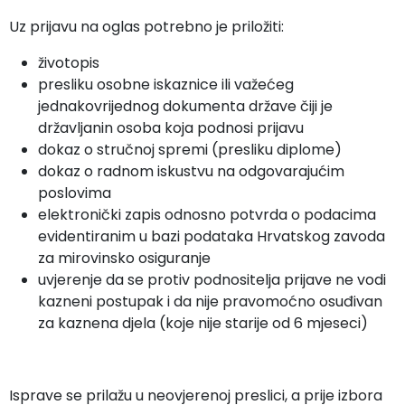
Uz prijavu na oglas potrebno je priložiti:
životopis
presliku osobne iskaznice ili važećeg
jednakovrijednog dokumenta države čiji je
državljanin osoba koja podnosi prijavu
dokaz o stručnoj spremi (presliku diplome)
dokaz o radnom iskustvu na odgovarajućim
poslovima
elektronički zapis odnosno potvrda o podacima
evidentiranim u bazi podataka Hrvatskog zavoda
za mirovinsko osiguranje
uvjerenje da se protiv podnositelja prijave ne vodi
kazneni postupak i da nije pravomoćno osuđivan
za kaznena djela (koje nije starije od 6 mjeseci)
Isprave se prilažu u neovjerenoj preslici, a prije izbora