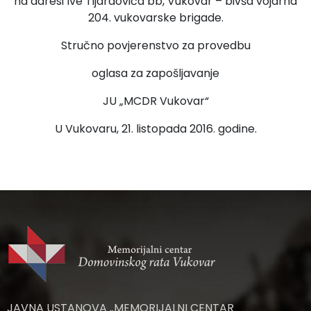
na adresi Ive Tijardovića bb, Vukovar – bivša vojarna
204. vukovarske brigade.
Stručno povjerenstvo za provedbu
oglasa za zapošljavanje
JU „MCDR Vukovar“
U Vukovaru, 21. listopada 2016. godine.
JAVNA USTANOVA „MEMORIJALNI CENTAR