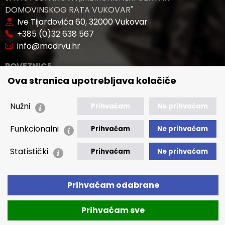
DOMOVINSKOG RATA VUKOVAR"
Ive Tijardovića 60, 32000 Vukovar
+385 (0)32 638 567
info@mcdrvu.hr
POVEZNICE
Ova stranica upotrebljava kolačiće
🢒 Novosti
🢒 Natječaji
Nužni
Prihvaćam
Ne prihvaćam
🢒 Akti
Funkcionalni
🢒 Javna nabava
Prihvaćam
Ne prihvaćam
Statistički
🢒 Izvještaji
Prihvaćam
Ne prihvaćam
🢒 Polica Privatnosti
🢒 Izjava o pristupačnosti
Prihvaćam odabrane
Prihvaćam sve