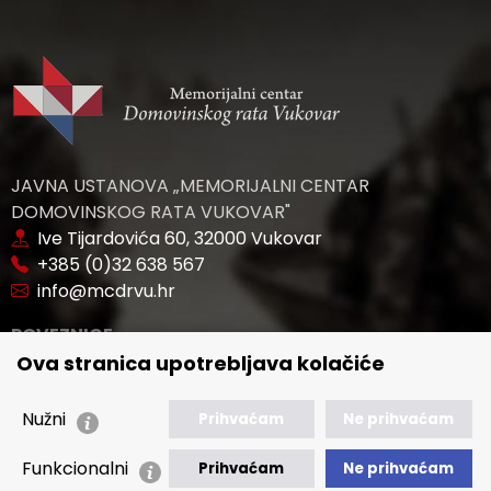
JAVNA USTANOVA „MEMORIJALNI CENTAR
DOMOVINSKOG RATA VUKOVAR"
Ive Tijardovića 60, 32000 Vukovar
+385 (0)32 638 567
info@mcdrvu.hr
POVEZNICE
Ova stranica upotrebljava kolačiće
🢒 Novosti
🢒 Natječaji
Nužni
Prihvaćam
Ne prihvaćam
🢒 Akti
Funkcionalni
Prihvaćam
Ne prihvaćam
🢒 Javna nabava