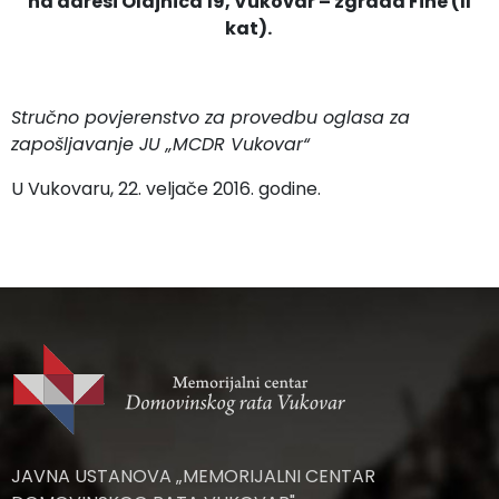
na adresi Olajnica 19, Vukovar – zgrada Fine (II
kat).
Stručno povjerenstvo za provedbu
oglasa za
zapošljavanje
JU „MCDR Vukovar“
U Vukovaru, 22. veljače 2016. godine.
JAVNA USTANOVA „MEMORIJALNI CENTAR