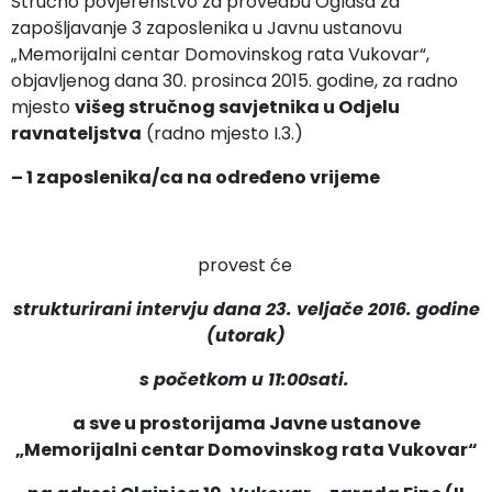
Stručno povjerenstvo za provedbu Oglasa za
zapošljavanje 3 zaposlenika u Javnu ustanovu
„Memorijalni centar Domovinskog rata Vukovar“,
objavljenog dana 30. prosinca 2015. godine, za radno
mjesto
višeg stručnog savjetnika u Odjelu
ravnateljstva
(radno mjesto I.3.)
– 1 zaposlenika/ca na određeno vrijeme
provest će
strukturirani intervju dana 23. veljače 2016. godine
(utorak)
s početkom u 11:00sati.
a sve u prostorijama Javne ustanove
„Memorijalni centar Domovinskog rata Vukovar“