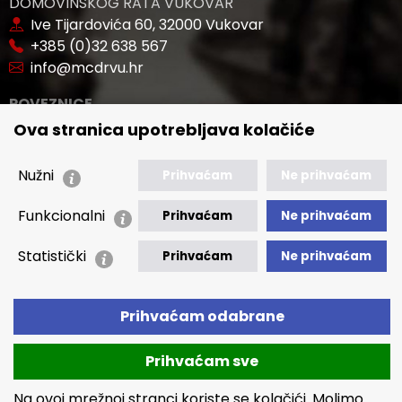
DOMOVINSKOG RATA VUKOVAR"
Ive Tijardovića 60, 32000 Vukovar
+385 (0)32 638 567
info@mcdrvu.hr
POVEZNICE
Ova stranica upotrebljava kolačiće
🢒 Novosti
🢒 Natječaji
Nužni
Prihvaćam
Ne prihvaćam
🢒 Akti
Funkcionalni
🢒 Javna nabava
Prihvaćam
Ne prihvaćam
Statistički
🢒 Izvještaji
Prihvaćam
Ne prihvaćam
🢒 Polica Privatnosti
🢒 Izjava o pristupačnosti
Prihvaćam odabrane
Prihvaćam sve
Na ovoj mrežnoj stranci koriste se kolačići. Molimo